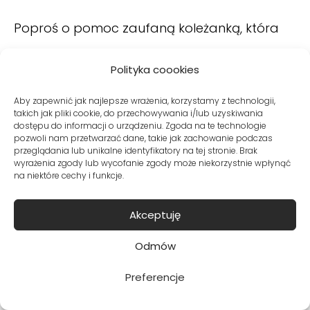
Poproś o pomoc zaufaną koleżanką, która
obiektywnie oceni, w czym dobrze
Polityka coookies
wyglądasz. Podczas przymierzania warto
Aby zapewnić jak najlepsze wrażenia, korzystamy z technologii,
zrobić sobie zdjęcia, ponieważ na
takich jak pliki cookie, do przechowywania i/lub uzyskiwania
dostępu do informacji o urządzeniu. Zgoda na te technologie
fotografiach dużo lepiej widać, czy dany
pozwoli nam przetwarzać dane, takie jak zachowanie podczas
przeglądania lub unikalne identyfikatory na tej stronie. Brak
kolor i fason do nas pasuje. Możesz też
wyrażenia zgody lub wycofanie zgody może niekorzystnie wpłynąć
na niektóre cechy i funkcje.
spakować do kartonów i wynieść. Jeśli po
miesiącu nie będziesz potrafiła przypomnieć
Akceptuję
sobie, co tam spakowałaś i nie będziesz
Odmów
potrzebowała żadnej z nich do stworzenia
Preferencje
stylizacji, to prawdopodobnie warto się ich