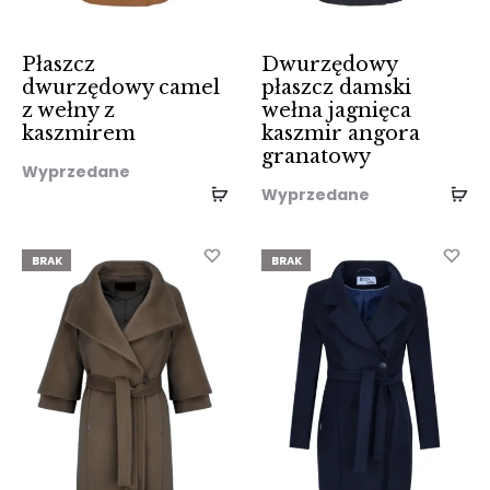
Płaszcz
Dwurzędowy
dwurzędowy camel
płaszcz damski
z wełny z
wełna jagnięca
kaszmirem
kaszmir angora
granatowy
Wyprzedane
Wyprzedane
BRAK
BRAK