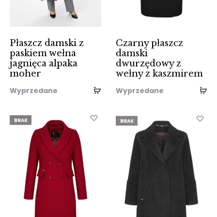
Płaszcz damski z
Czarny płaszcz
paskiem wełna
damski
jagnięca alpaka
dwurzędowy z
moher
wełny z kaszmirem
Wyprzedane
Wyprzedane
BRAK
BRAK