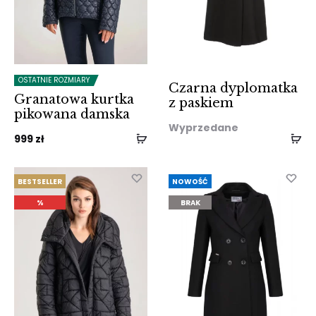
OSTATNIE ROZMIARY
Czarna dyplomatka
Granatowa kurtka
z paskiem
pikowana damska
Wyprzedane
999
zł
BESTSELLER
NOWOŚĆ
%
BRAK