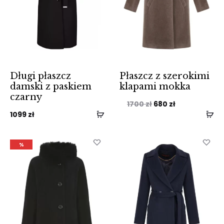
Długi płaszcz
Płaszcz z szerokimi
damski z paskiem
klapami mokka
czarny
Pierwotna
Aktualna
1700
zł
680
zł
1099
zł
cena
cena
wynosiła:
wynosi:
%
1700 zł.
680 zł.