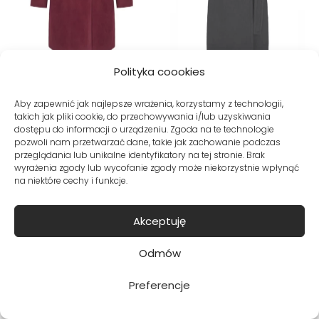
Polityka coookies
Płaszcz z alpaki i
Długi płaszcz z
wełny dziewiczej
alpaki i wełny
Aby zapewnić jak najlepsze wrażenia, korzystamy z technologii,
takich jak pliki cookie, do przechowywania i/lub uzyskiwania
bordowy
dziewiczej czarny
dostępu do informacji o urządzeniu. Zgoda na te technologie
pozwoli nam przetwarzać dane, takie jak zachowanie podczas
Wyprzedane
Wyprzedane
przeglądania lub unikalne identyfikatory na tej stronie. Brak
wyrażenia zgody lub wycofanie zgody może niekorzystnie wpłynąć
na niektóre cechy i funkcje.
BRAK
BRAK
Akceptuję
Odmów
Preferencje