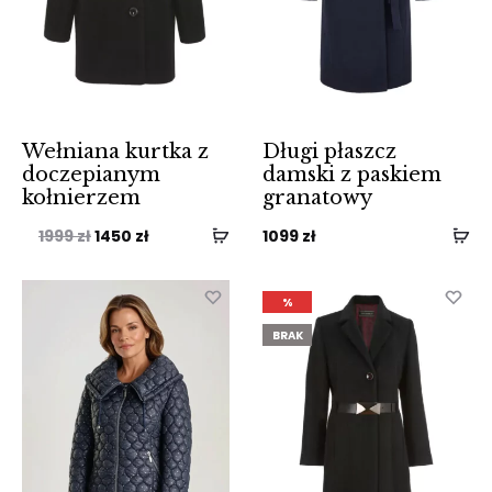
Wełniana kurtka z
Długi płaszcz
doczepianym
damski z paskiem
kołnierzem
granatowy
Pierwotna
Aktualna
1999
zł
1450
zł
1099
zł
cena
cena
wynosiła:
wynosi:
%
1999 zł.
1450 zł.
BRAK