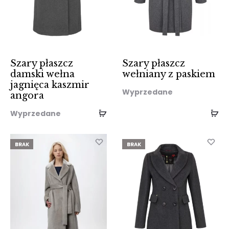
Szary płaszcz
Szary płaszcz
damski wełna
wełniany z paskiem
jagnięca kaszmir
Wyprzedane
angora
Wyprzedane
BRAK
BRAK