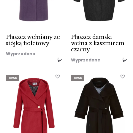
Płaszcz wełniany ze
Płaszcz damski
stójką fioletowy
wełna z kaszmirem
czarny
Wyprzedane
Wyprzedane
BRAK
BRAK