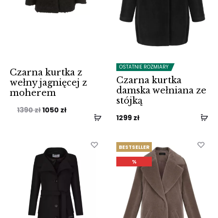
OSTATNIE ROZMIARY
Czarna kurtka z
Czarna kurtka
wełny jagnięcej z
damska wełniana ze
moherem
stójką
Pierwotna
Aktualna
1390
zł
1050
zł
1299
zł
cena
cena
wynosiła:
wynosi:
BESTSELLER
1390 zł.
1050 zł.
%