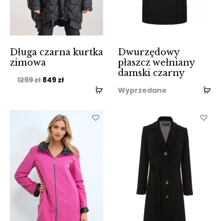
Długa czarna kurtka
Dwurzędowy
zimowa
płaszcz wełniany
damski czarny
Pierwotna
Aktualna
1299
zł
849
zł
Wyprzedane
cena
cena
wynosiła:
wynosi:
1299 zł.
849 zł.