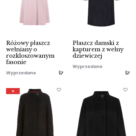
Różowy płaszcz
Płaszcz damski z
wełniany o
kapturem z wełny
rozkloszowanym
dziewiczej
fasonie
Wyprzedane
Wyprzedane
%