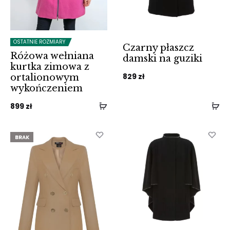
OSTATNIE ROZMIARY
Czarny płaszcz
Różowa wełniana
damski na guziki
kurtka zimowa z
829
zł
ortalionowym
wykończeniem
899
zł
BRAK