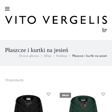
e
Płaszcze i kurtki na jesień
Strona główna
Sklep
Kolekcje
Płaszcze i kurtki na jesień
Wyświetlanie
79 products
1–
32
z
BRAK
79
wyników