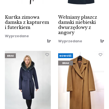
Kurtka zimowa
Wełniany płaszcz
damska z kapturem
damski niebieski
i futerkiem
dwurzędowy z
angory
Wyprzedane
Wyprzedane
BRAK
NOWOŚĆ
BRAK