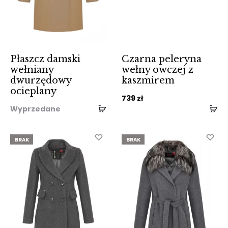
Płaszcz damski
Czarna peleryna
wełniany
wełny owczej z
dwurzędowy
kaszmirem
ocieplany
739
zł
Wyprzedane
BRAK
BRAK