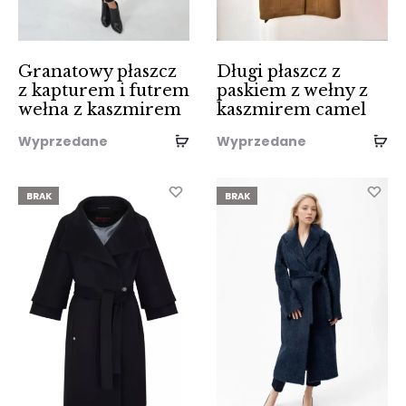
Granatowy płaszcz
Długi płaszcz z
z kapturem i futrem
paskiem z wełny z
wełna z kaszmirem
kaszmirem camel
Wyprzedane
Wyprzedane
BRAK
BRAK