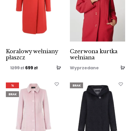
Koralowy wełniany
Czerwona kurtka
płaszcz
wełniana
Pierwotna
Aktualna
1299
zł
699
zł
Wyprzedane
cena
cena
wynosiła:
wynosi:
%
BRAK
1299 zł.
699 zł.
BRAK