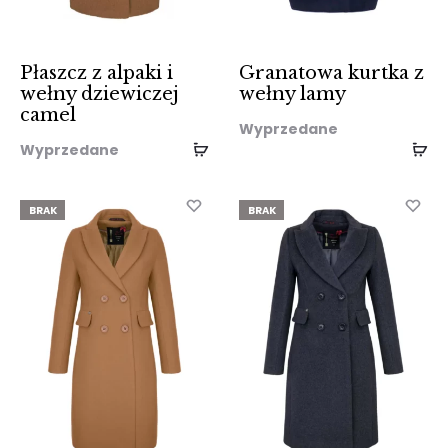
Płaszcz z alpaki i
Granatowa kurtka z
wełny dziewiczej
wełny lamy
camel
Wyprzedane
Wyprzedane
BRAK
BRAK