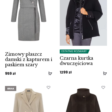
OSTATNIE ROZMIARY
Zimowy płaszcz
Czarna kurtka
damski z kapturem i
dwuczęściowa
paskiem szary
1299
zł
959
zł
BRAK