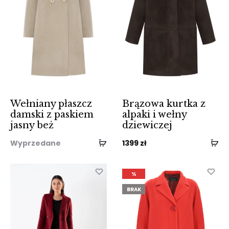
Wełniany płaszcz
Brązowa kurtka z
damski z paskiem
alpaki i wełny
jasny beż
dziewiczej
Wyprzedane
1399
zł
%
BRAK