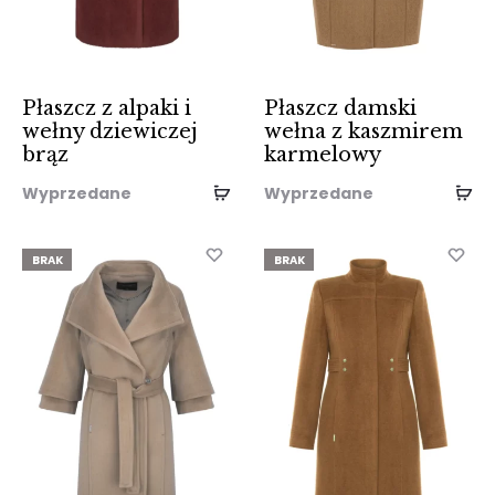
Płaszcz z alpaki i
Płaszcz damski
wełny dziewiczej
wełna z kaszmirem
brąz
karmelowy
Wyprzedane
Wyprzedane
BRAK
BRAK