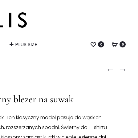
PLUS SIZE
0
0
Produ
ELEGANCKI
KRÓTKI
PŁASZCZ
CZERWONY
naviga
Z
ŻAKIET
KLAMRĄ
ny blezer na suwak
k. Ten klasyczny model pasuje do wąskich
, rozszerzanych spodni. Świetny do T-shirtu
 Noszony zamiast kurtki w ciepłe jesienne dni.