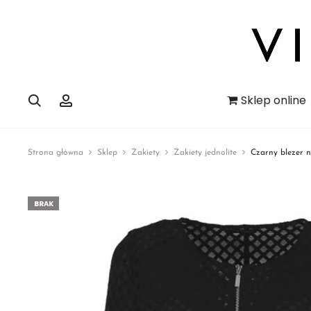
Szukaj
Account
Sklep online
Strona główna
Sklep
Żakiety
Żakiety jednolite
Czarny blezer 
BRAK