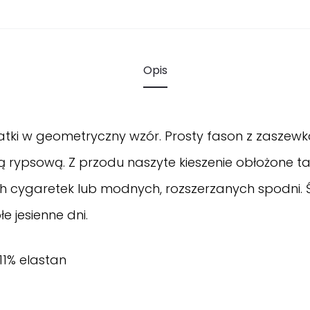
Opis
iatki w geometryczny wzór. Prosty fason z zaszew
 rypsową. Z przodu naszyte kieszenie obłożone ta
 cygaretek lub modnych, rozszerzanych spodni. Św
e jesienne dni.
11% elastan