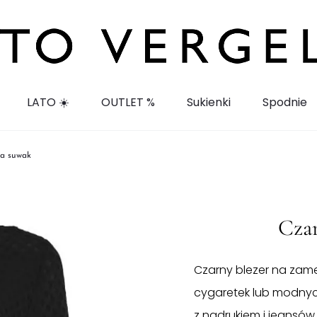
LATO ☀️
OUTLET %
Sukienki
Spodnie
na suwak
Czar
Czarny blezer na zame
cygaretek lub modnych
z nadrukiem i jeansów.