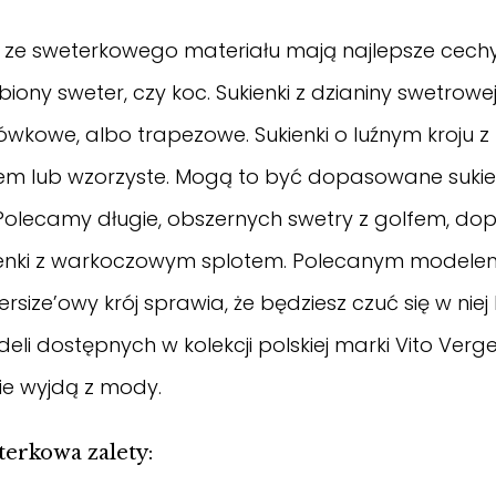
i ze sweterkowego materiału mają najlepsze cechy 
ubiony sweter, czy koc.
Sukienki z dzianiny
swetrowej
łówkowe, albo trapezowe. Sukienki o luźnym kroju 
m lub wzorzyste. Mogą to być dopasowane sukienk
Polecamy długie, obszernych swetry z golfem, dop
ienki z warkoczowym splotem. Polecanym modele
ersize’owy krój sprawia, że będziesz czuć się w ni
li dostępnych w kolekcji polskiej marki Vito Verge
ie wyjdą z mody.
terkowa zalety: