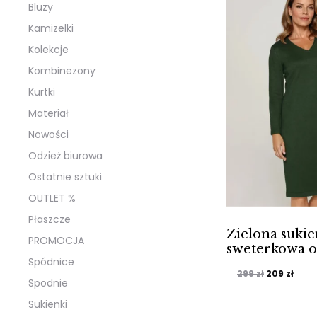
Bluzy
Kamizelki
Kolekcje
Kombinezony
Kurtki
Materiał
Nowości
Odzież biurowa
Ostatnie sztuki
OUTLET %
Płaszcze
Zielona suki
PROMOCJA
sweterkowa 
Spódnice
Pierwotna
Aktu
299
zł
209
zł
Spodnie
cena
cena
Sukienki
wynosiła:
wyno