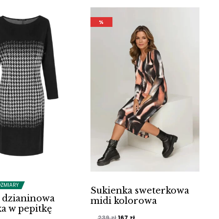
9 zł.
237 zł.
299 zł.
209 zł.
%
OZMIARY
Sukienka sweterkowa
 dzianinowa
midi kolorowa
a w pepitkę
Pierwotna
Aktualna
239
zł
167
zł