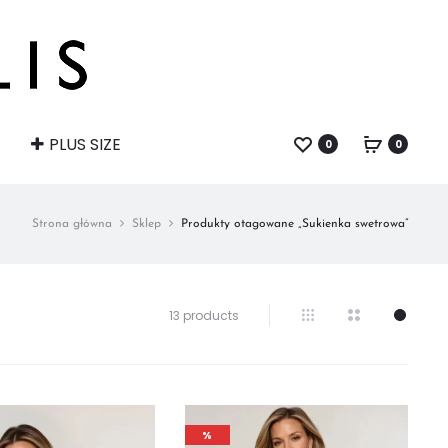
PLUS SIZE
0
0
Strona główna
Sklep
Produkty otagowane „Sukienka swetrowa”
Wyświetlanie
13 products
wszystkich
wyników:
13
%