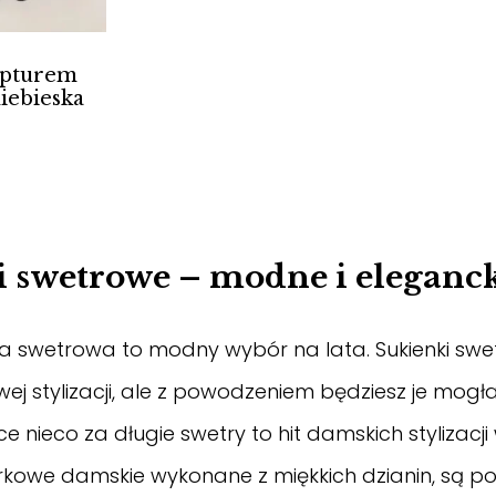
apturem
iebieska
alna
si:
ł.
i swetrowe – modne i eleganc
ka swetrowa to modny wybór na lata.
Sukienki
swet
ej stylizacji, ale z powodzeniem będziesz je mogł
 nieco za długie swetry to hit damskich stylizacj
rkowe damskie wykonane z miękkich dzianin, są po 