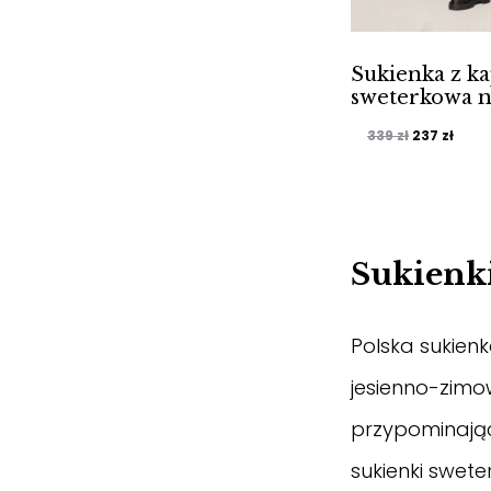
Sukienka z k
sweterkowa n
Pierwotna
Aktu
339
zł
237
zł
cena
cena
wynosiła:
wyno
339 zł.
237 z
Sukienk
Polska sukien
jesienno-zimow
przypominające
sukienki swete