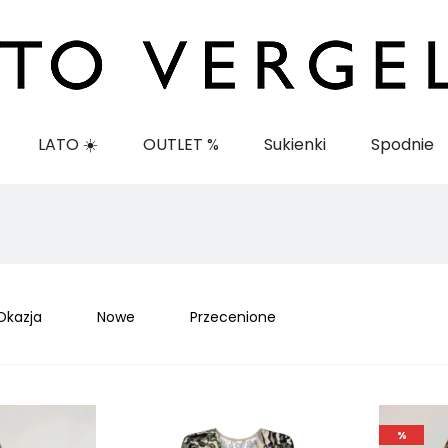
LATO ☀️
OUTLET %
Sukienki
Spodnie
Okazja
Nowe
Przecenione
%