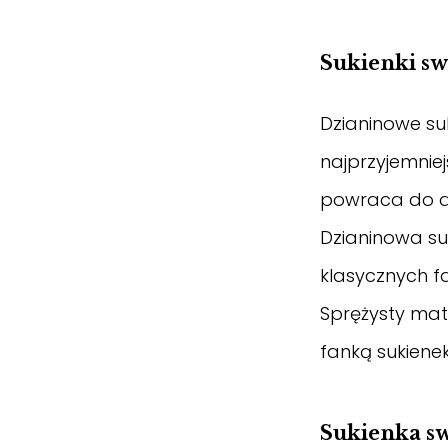
Sukienki sw
Dzianinowe suk
najprzyjemnie
powraca do ak
Dzianinowa su
klasycznych f
Sprężysty mate
fanką sukienek
Sukienka sw