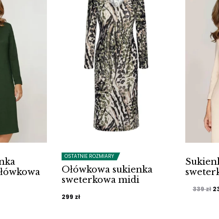
OSTATNIE ROZMIARY
enka
Sukien
Ołówkowa sukienka
ołówkowa
sweter
sweterkowa midi
alna
P
339
zł
2
299
zł
c
si:
w