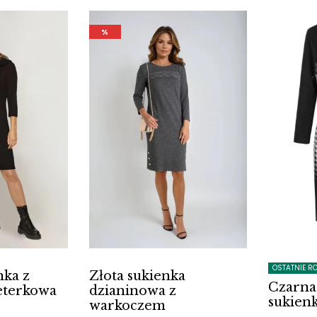
ł.
33
%
OSTATNIE R
nka z
Złota sukienka
Czarna
eterkowa
dzianinowa z
sukienk
warkoczem
alna