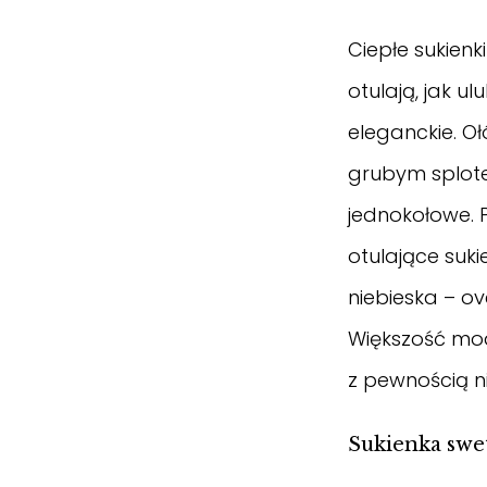
Ciepłe sukienk
otulają, jak ul
eleganckie. O
grubym splote
jednokołowe. 
otulające suk
niebieska
– ov
Większość mode
z pewnością n
Sukienka swe