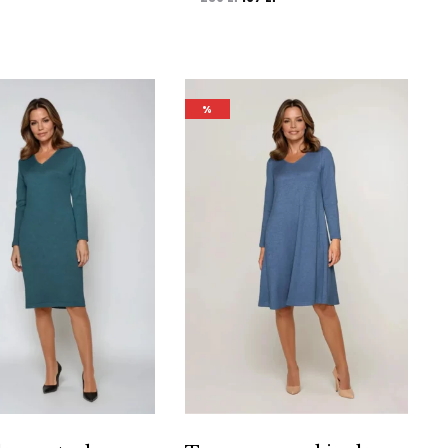
cena
cena
wynosiła:
wynosi:
239 zł.
167 zł.
%