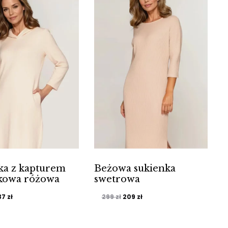
ka z kapturem
Beżowa sukienka
kowa różowa
swetrowa
ierwotna
Aktualna
Pierwotna
Aktualna
37
zł
299
zł
209
zł
ena
cena
cena
cena
ynosiła:
wynosi:
wynosiła:
wynosi: