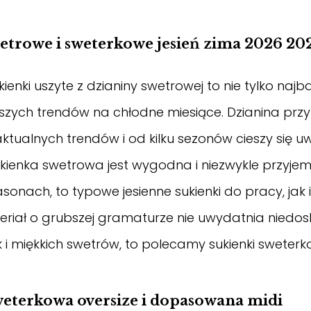
etrowe i sweterkowe jesień zima 2026 20
ienki uszyte z dzianiny swetrowej to nie tylko najba
jszych trendów na chłodne miesiące. Dzianina prz
tualnych trendów i od kilku sezonów cieszy się uw
kienka swetrowa jest wygodna i niezwykle przyjemn
asonach, to typowe
jesienne sukienki
do pracy, jak 
riał o grubszej gramaturze nie uwydatnia niedoskon
 i miękkich swetrów, to polecamy sukienki sweterk
eterkowa oversize i dopasowana midi