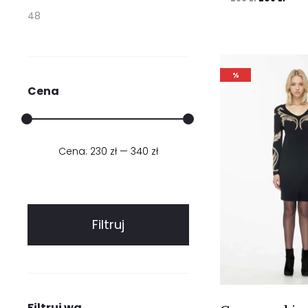
48
cena
cena
wynosiła:
wyno
299 zł.
209 z
%
Cena
Cena:
230 zł
Cena
Cena
—
340 zł
min.
maks.
Filtruj
Filtruj wg.