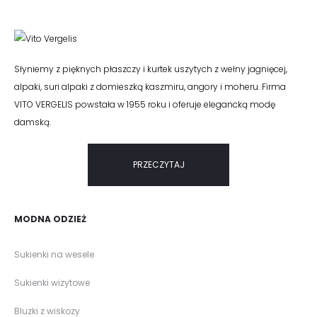
Słyniemy z pięknych płaszczy i kurtek uszytych z wełny jagnięcej,
alpaki, suri alpaki z domieszką kaszmiru, angory i moheru. Firma
VITO VERGELIS powstała w 1955 roku i oferuje elegancką modę
damską.
PRZECZYTAJ
MODNA ODZIEŻ
Sukienki na wesele
Sukienki wizytowe
Bluzki z wiskozy