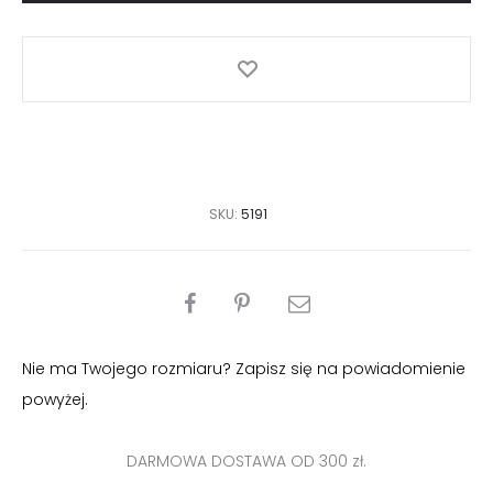
rękawka
SKU:
5191
PODZIEL
SIĘ
Nie ma Twojego rozmiaru? Zapisz się na powiadomienie
powyżej.
DARMOWA DOSTAWA OD 300 zł.