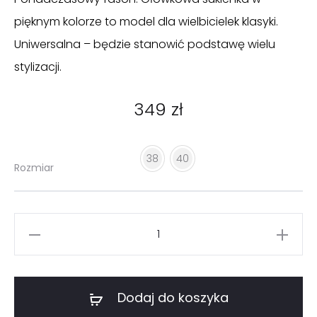
pięknym kolorze to model dla wielbicielek klasyki.
Uniwersalna – będzie stanowić podstawę wielu
stylizacji.
349
zł
38
40
Rozmiar
ilość
Czerwona
klasyczna
sukienka
Dodaj do koszyka
bez