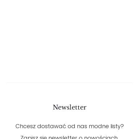
Malinowa sukienka z ozdobnym
mankietem
399
zł
Newsletter
Chcesz dostawać od nas modne listy?
Zapisz się newsletter o nowościach,