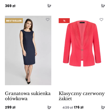
369
zł
BESTSELLER
%
Granatowa sukienka
Klasyczny czerwony
ołówkowa
żakiet
Pierwotna
Aktualna
299
zł
176
zł
439
zł