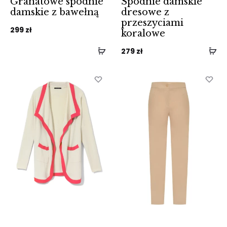
Granatowe spodnie
Spodnie damskie
damskie z bawełną
dresowe z
przeszyciami
299
zł
koralowe
279
zł