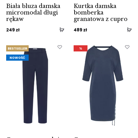
Biała bluza damska
Kurtka damska
micromodal długi
bomberka
rękaw
granatowa z cupro
249
zł
489
zł
BESTSELLER
%
NOWOŚĆ