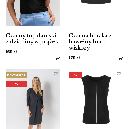
Czarny top damski
Czarna bluzka z
z dzianiny w prążek
bawełny lnu i
wiskozy
169
zł
179
zł
BESTSELLER
%
%