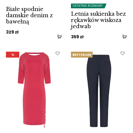
OSTATNIE ROZMIARY
Białe spodnie
Letnia sukienka bez
damskie denim z
rękawków wiskoza
bawełną
jedwab
329
zł
359
zł
%
BESTSELLER