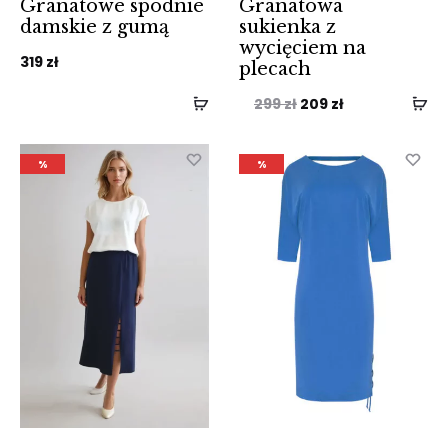
Granatowe spodnie
Granatowa
damskie z gumą
sukienka z
wycięciem na
319
zł
plecach
Pierwotna
Aktualna
299
zł
209
zł
cena
cena
wynosiła:
wynosi:
%
%
299 zł.
209 zł.