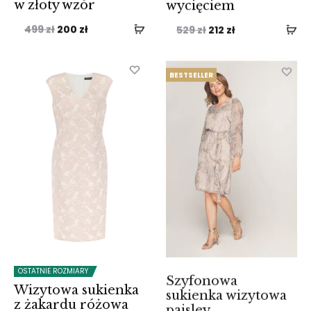
w złoty wzór
wycięciem
Pierwotna
Aktualna
Pierwotna
Aktualna
499
zł
200
zł
529
zł
212
zł
cena
cena
cena
cena
wynosiła:
wynosi:
wynosiła:
wynosi:
BESTSELLER
499 zł.
200 zł.
529 zł.
212 zł.
OSTATNIE ROZMIARY
Szyfonowa
Wizytowa sukienka
sukienka wizytowa
z żakardu różowa
paisley