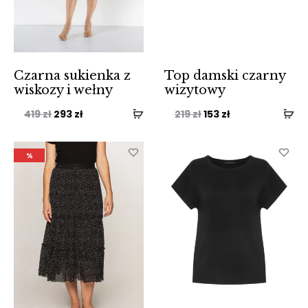
Czarna sukienka z
Top damski czarny
wiskozy i wełny
wizytowy
Pierwotna
Aktualna
Pierwotna
Aktualna
419
zł
293
zł
219
zł
153
zł
cena
cena
cena
cena
wynosiła:
wynosi:
wynosiła:
wynosi:
%
419 zł.
293 zł.
219 zł.
153 zł.