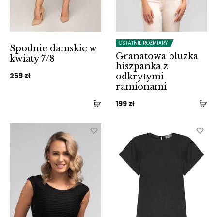
OSTATNIE ROZMIARY
Spodnie damskie w
Granatowa bluzka
kwiaty 7/8
hiszpanka z
259
zł
odkrytymi
ramionami
199
zł