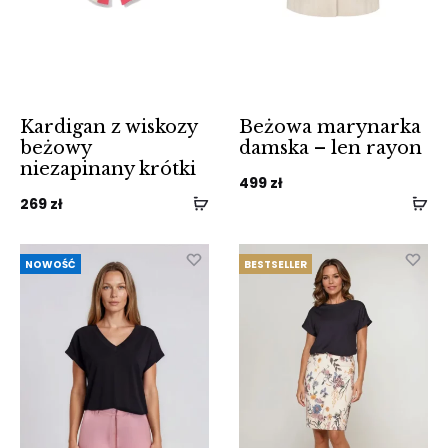
Kardigan z wiskozy
Beżowa marynarka
beżowy
damska – len rayon
niezapinany krótki
499
zł
269
zł
NOWOŚĆ
BESTSELLER