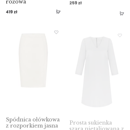
419
zł
Spódnica ołówkowa
Prosta sukienka
z rozporkiem jasna
szara nietaliowana z
dekoltem w szpic i
199
zł