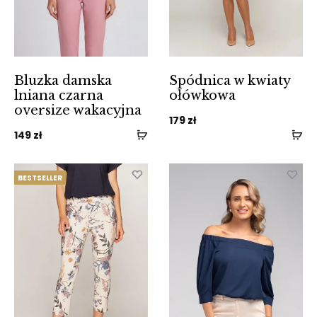
Bluzka damska
Spódnica w kwiaty
lniana czarna
ołówkowa
oversize wakacyjna
179
zł
149
zł
BESTSELLER