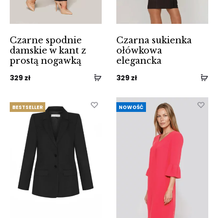
Czarne spodnie
Czarna sukienka
damskie w kant z
ołówkowa
prostą nogawką
elegancka
329
zł
329
zł
BESTSELLER
NOWOŚĆ