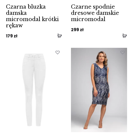
Czarna bluzka
Czarne spodnie
damska
dresowe damskie
micromodal krótki
micromodal
rękaw
299
zł
179
zł