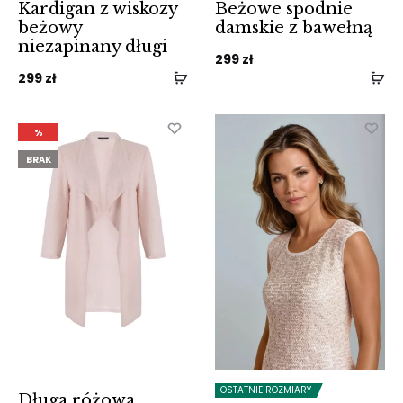
Kardigan z wiskozy
Beżowe spodnie
beżowy
damskie z bawełną
niezapinany długi
299
zł
299
zł
%
BRAK
OSTATNIE ROZMIARY
Długa różowa