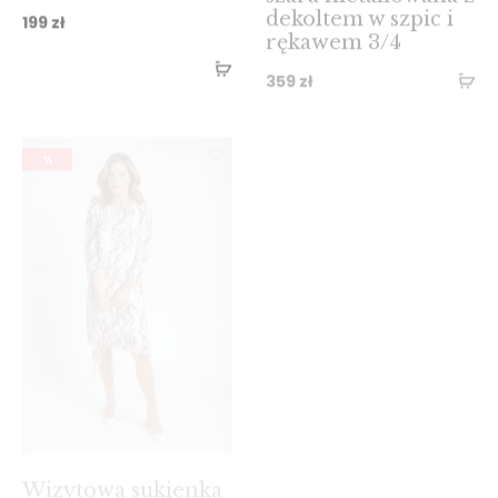
rękawem 3/4
359
zł
%
Wizytowa sukienka
Wizytowa sukienka
we wzór węża z
z plisowaniem z
plisowaniem
tyłu