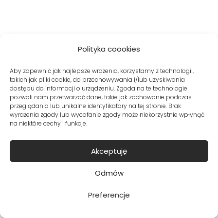
259
zł
BESTSELLER
Polityka coookies
Aby zapewnić jak najlepsze wrażenia, korzystamy z technologii,
takich jak pliki cookie, do przechowywania i/lub uzyskiwania
dostępu do informacji o urządzeniu. Zgoda na te technologie
pozwoli nam przetwarzać dane, takie jak zachowanie podczas
przeglądania lub unikalne identyfikatory na tej stronie. Brak
wyrażenia zgody lub wycofanie zgody może niekorzystnie wpłynąć
na niektóre cechy i funkcje.
Akceptuję
Odmów
Biała bluza damska
Szare spodnie
micromodal krótki
damskie szerokie
Preferencje
rękaw
nogawki
179
zł
329
zł