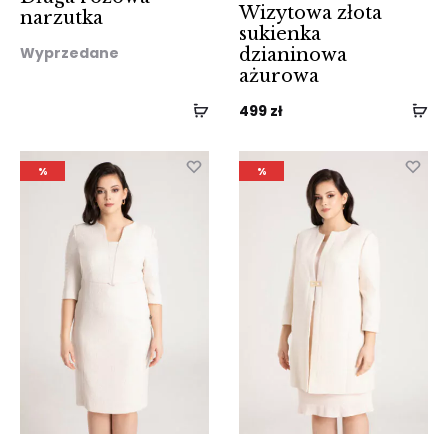
Wizytowa złota
narzutka
sukienka
Wyprzedane
dzianinowa
ażurowa
499
zł
%
%