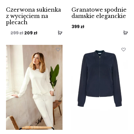
Czerwona sukienka
Granatowe spodnie
z wycięciem na
damskie eleganckie
plecach
399
zł
Pierwotna
Aktualna
299
zł
209
zł
cena
cena
wynosiła:
wynosi:
299 zł.
209 zł.