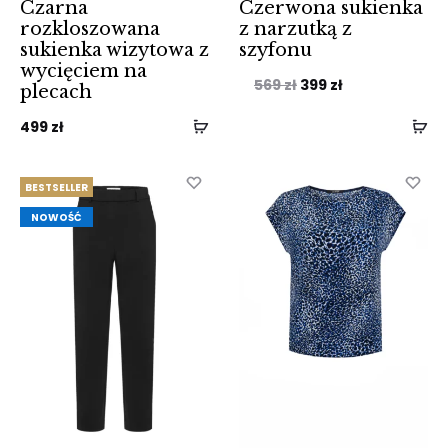
Czarna
Czerwona sukienka
rozkloszowana
z narzutką z
sukienka wizytowa z
szyfonu
wycięciem na
Pierwotna
Aktualna
569
zł
399
zł
plecach
cena
cena
499
zł
wynosiła:
wynosi:
569 zł.
399 zł.
BESTSELLER
NOWOŚĆ