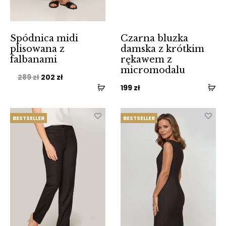
Spódnica midi
Czarna bluzka
plisowana z
damska z krótkim
falbanami
rękawem z
micromodalu
Pierwotna
Aktualna
289
zł
202
zł
199
zł
cena
cena
wynosiła:
wynosi:
BESTSELLER
BESTSELLER
289 zł.
202 zł.