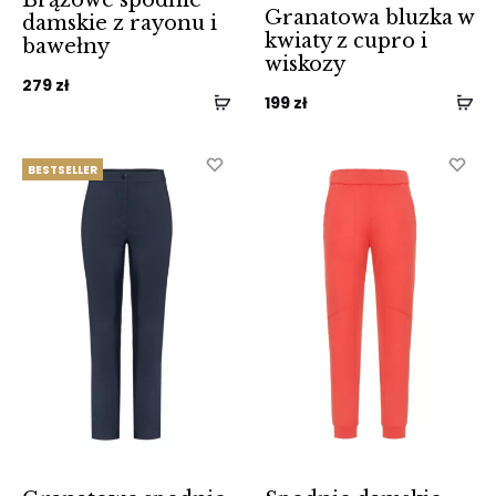
Brązowe spodnie
Granatowa bluzka w
damskie z rayonu i
kwiaty z cupro i
bawełny
wiskozy
279
zł
199
zł
BESTSELLER