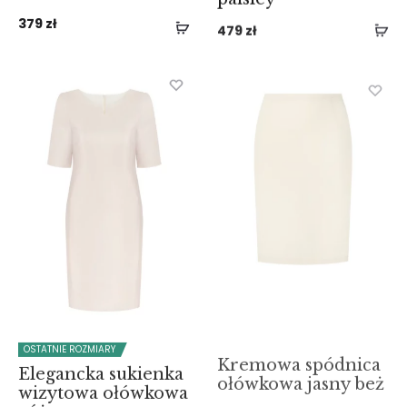
379
zł
479
zł
OSTATNIE ROZMIARY
Kremowa spódnica
Elegancka sukienka
ołówkowa jasny beż
wizytowa ołówkowa
259
zł
różowa