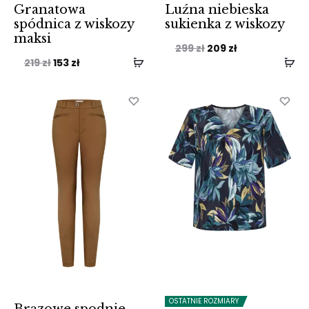
Granatowa
Luźna niebieska
spódnica z wiskozy
sukienka z wiskozy
maksi
Pierwotna
Aktualna
299
zł
209
zł
Pierwotna
Aktualna
219
zł
153
zł
cena
cena
cena
cena
wynosiła:
wynosi:
wynosiła:
wynosi:
299 zł.
209 zł.
219 zł.
153 zł.
OSTATNIE ROZMIARY