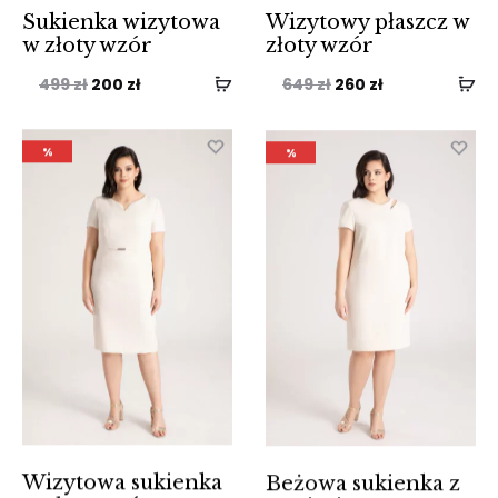
Sukienka wizytowa
Wizytowy płaszcz w
w złoty wzór
złoty wzór
Pierwotna
Aktualna
Pierwotna
Aktualna
499
zł
200
zł
649
zł
260
zł
cena
cena
cena
cena
wynosiła:
wynosi:
wynosiła:
wynosi:
%
%
499 zł.
200 zł.
649 zł.
260 zł.
Wizytowa sukienka
Beżowa sukienka z