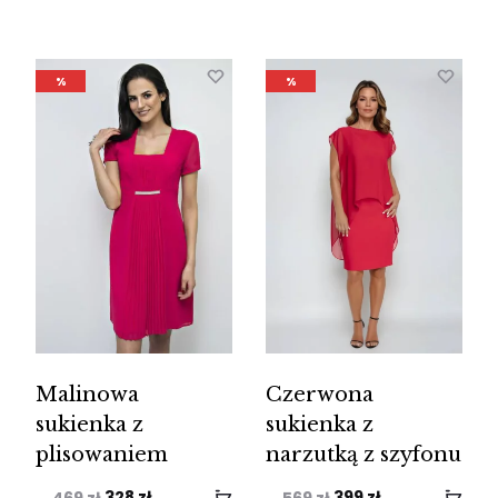
%
%
Malinowa
Czerwona
sukienka z
sukienka z
plisowaniem
narzutką z szyfonu
Pierwotna
Aktualna
Pierwotna
Aktualna
328
zł
399
zł
469
zł
569
zł