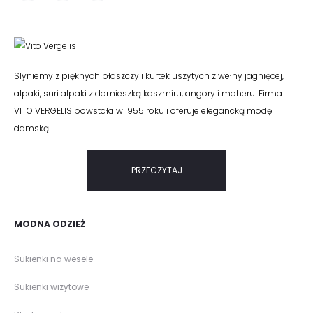
Słyniemy z pięknych płaszczy i kurtek uszytych z wełny jagnięcej,
alpaki, suri alpaki z domieszką kaszmiru, angory i moheru. Firma
VITO VERGELIS powstała w 1955 roku i oferuje elegancką modę
damską.
PRZECZYTAJ
MODNA ODZIEŻ
Sukienki na wesele
Sukienki wizytowe