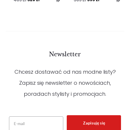
cena
cena
cena
cena
wynosiła:
wynosi:
wynosiła:
wynosi:
469 zł.
328 zł.
569 zł.
399 zł.
Newsletter
Chcesz dostawać od nas modne listy?
Zapisz się newsletter o nowościach,
poradach stylisty i promocjach.
Zapisuję się