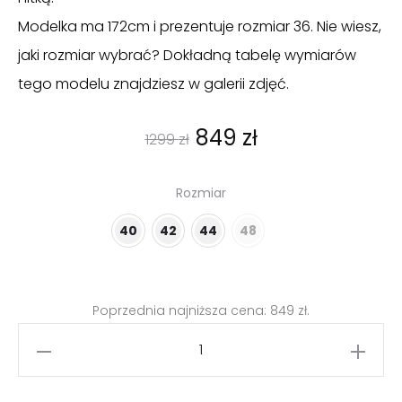
Modelka ma 172cm i prezentuje rozmiar 36. Nie wiesz,
jaki rozmiar wybrać? Dokładną tabelę wymiarów
tego modelu znajdziesz w galerii zdjęć.
Pierwotna
Aktualna
849
zł
1299
zł
cena
cena
Rozmiar
wynosiła:
wynosi:
40
42
44
48
1299 zł.
849 zł.
Poprzednia najniższa cena:
849
zł
.
ilość
Długa
czarna