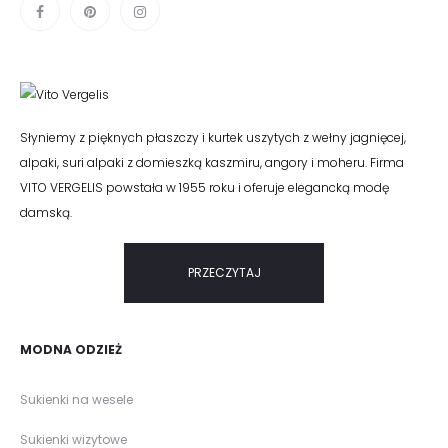
Słyniemy z pięknych płaszczy i kurtek uszytych z wełny jagnięcej,
alpaki, suri alpaki z domieszką kaszmiru, angory i moheru. Firma
VITO VERGELIS powstała w 1955 roku i oferuje elegancką modę
damską.
PRZECZYTAJ
MODNA ODZIEŻ
Sukienki na wesele
Sukienki wizytowe