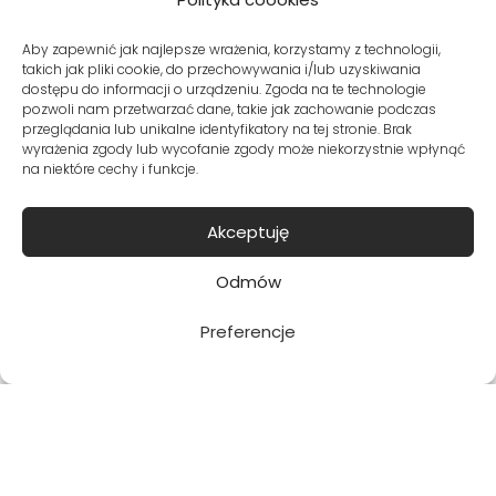
TABELA ROZMIARÓW
Aby zapewnić jak najlepsze wrażenia, korzystamy z technologii,
takich jak pliki cookie, do przechowywania i/lub uzyskiwania
dostępu do informacji o urządzeniu. Zgoda na te technologie
pozwoli nam przetwarzać dane, takie jak zachowanie podczas
przeglądania lub unikalne identyfikatory na tej stronie. Brak
wyrażenia zgody lub wycofanie zgody może niekorzystnie wpłynąć
Zapisuję się
na niektóre cechy i funkcje.
Potwierdzam, że chcę dołączyć i
Akceptuję
zapoznałam/em się z polityką prywatności.
Odmów
Preferencje
Metody dostawy:
Bezpieczne płatności: