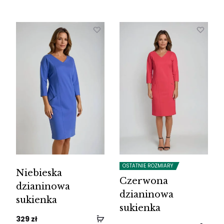
OSTATNIE ROZMIARY
Niebieska
Czerwona
dzianinowa
dzianinowa
sukienka
sukienka
329
zł