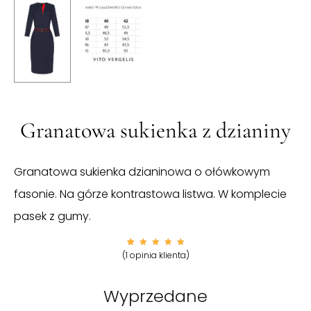
Granatowa sukienka z dzianiny
Granatowa sukienka dzianinowa o ołówkowym
fasonie. Na górze kontrastowa listwa. W komplecie
pasek z gumy.
Ocenion
1
(
1
opinia klienta)
y
5.00
na 5 na
podsta
wie
oceny
Wyprzedane
klienta