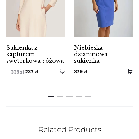
Sukienka z
Niebieska
kapturem
dzianinowa
sweterkowa różowa
sukienka
Pierwotna
Aktualna
237
zł
329
zł
339
zł
cena
cena
wynosiła:
wynosi:
339 zł.
237 zł.
Related Products