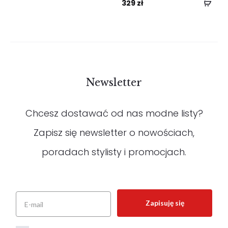
329
zł
Newsletter
Chcesz dostawać od nas modne listy?
Zapisz się newsletter o nowościach,
poradach stylisty i promocjach.
Zapisuję się