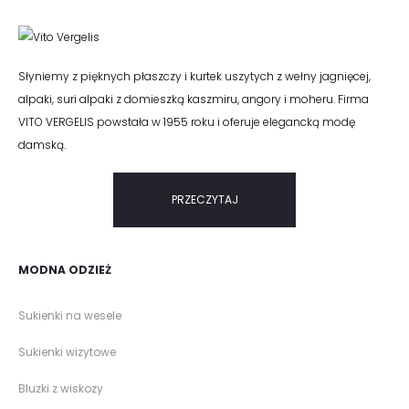
Słyniemy z pięknych płaszczy i kurtek uszytych z wełny jagnięcej,
alpaki, suri alpaki z domieszką kaszmiru, angory i moheru. Firma
VITO VERGELIS powstała w 1955 roku i oferuje elegancką modę
damską.
PRZECZYTAJ
MODNA ODZIEŻ
Sukienki na wesele
Sukienki wizytowe
Bluzki z wiskozy