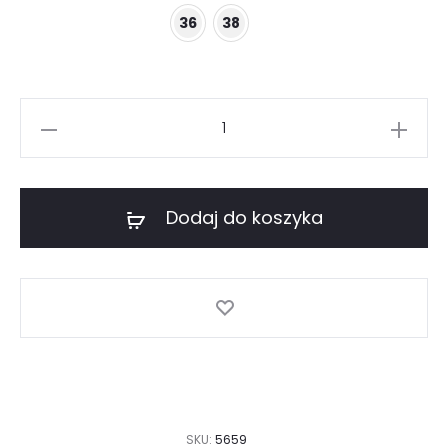
36
38
ilość
Granatowe
legginsy
dzianinowe
Dodaj do koszyka
z
przeszyciami
SKU:
5659