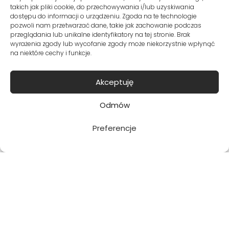
takich jak pliki cookie, do przechowywania i/lub uzyskiwania
dostępu do informacji o urządzeniu. Zgoda na te technologie
pozwoli nam przetwarzać dane, takie jak zachowanie podczas
przeglądania lub unikalne identyfikatory na tej stronie. Brak
Zapisuję się
wyrażenia zgody lub wycofanie zgody może niekorzystnie wpłynąć
na niektóre cechy i funkcje.
Potwierdzam, że chcę dołączyć i
Akceptuję
zapoznałam/em się z polityką prywatności.
Odmów
Preferencje
Metody dostawy:
Bezpieczne płatności: