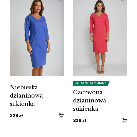
OSTATNIE ROZMIARY
Niebieska
Czerwona
dzianinowa
dzianinowa
sukienka
sukienka
329
zł
329
zł