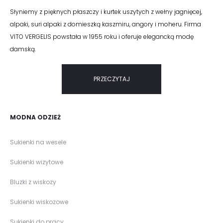
Słyniemy z pięknych płaszczy i kurtek uszytych z wełny jagnięcej,
alpaki, suri alpaki z domieszką kaszmiru, angory i moheru. Firma
VITO VERGELIS powstała w 1955 roku i oferuje elegancką modę
damską.
PRZECZYTAJ
MODNA ODZIEŻ
Sukienki na wesele
Sukienki wizytowe
Bluzki z wiskozy
Sukienki wiskozowe
Sukienki do pracy