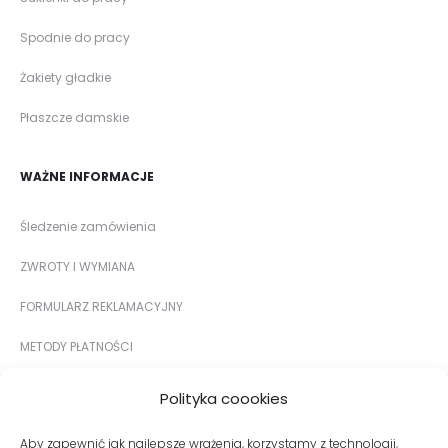
Spodnie do pracy
Żakiety gładkie
Płaszcze damskie
WAŻNE INFORMACJE
Śledzenie zamówienia
ZWROTY I WYMIANA
FORMULARZ REKLAMACYJNY
METODY PŁATNOŚCI
DOSTAWA I KOSZTY DOSTAWY
Polityka coookies
TABELA ROZMIARÓW
Aby zapewnić jak najlepsze wrażenia, korzystamy z technologii,