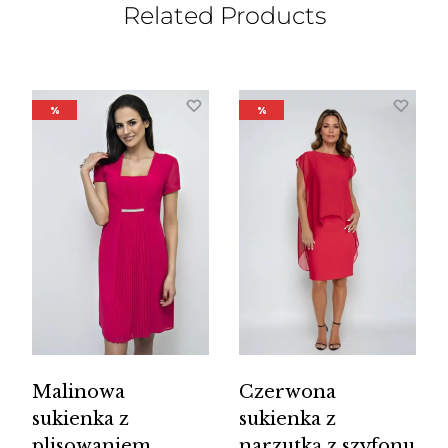
Related Products
%
%
Malinowa
Czerwona
sukienka z
sukienka z
plisowaniem
narzutką z szyfonu