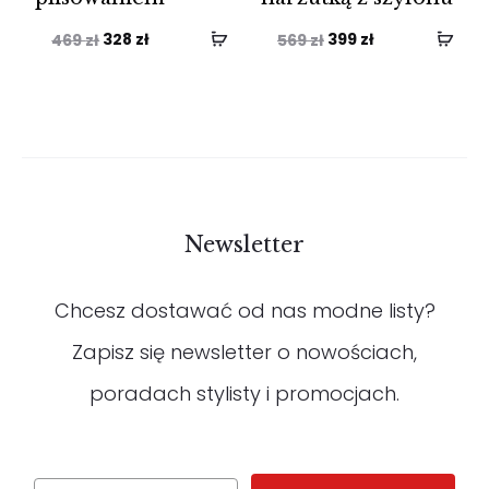
Pierwotna
Aktualna
Pierwotna
Aktualna
328
zł
399
zł
469
zł
569
zł
cena
cena
cena
cena
wynosiła:
wynosi:
wynosiła:
wynosi:
469 zł.
328 zł.
569 zł.
399 zł.
Newsletter
Chcesz dostawać od nas modne listy?
Zapisz się newsletter o nowościach,
poradach stylisty i promocjach.