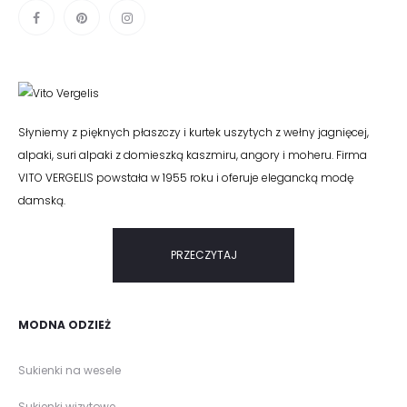
Słyniemy z pięknych płaszczy i kurtek uszytych z wełny jagnięcej,
alpaki, suri alpaki z domieszką kaszmiru, angory i moheru. Firma
VITO VERGELIS powstała w 1955 roku i oferuje elegancką modę
damską.
PRZECZYTAJ
MODNA ODZIEŻ
Sukienki na wesele
Sukienki wizytowe