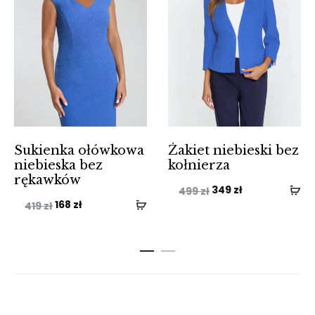
Sukienka ołówkowa
Żakiet niebieski bez
niebieska bez
kołnierza
rękawków
Pierwotna
Aktualna
349
zł
499
zł
Pierwotna
Aktualna
168
zł
419
zł
cena
cena
cena
cena
wynosiła:
wynosi:
wynosiła:
wynosi:
499 zł.
349 zł.
419 zł.
168 zł.