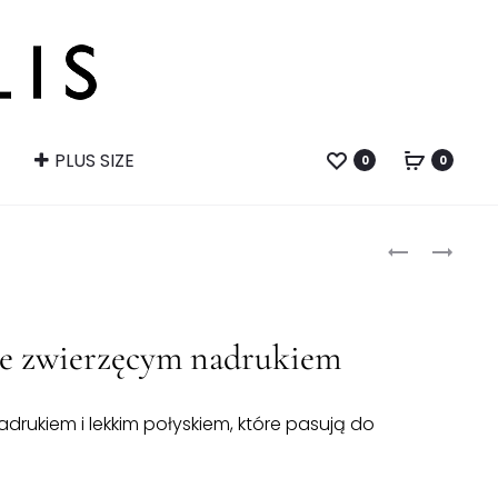
PLUS SIZE
0
0
Produ
BLUZKA
MALINOWA
W
SUKIENKA
naviga
KWIATY
Z
Z
FALBANAMI
ze zwierzęcym nadrukiem
KRÓTKI
RĘKAWEM
rukiem i lekkim połyskiem, które pasują do