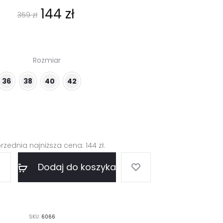
Pierwotna
Aktualna
144
zł
359
zł
cena
cena
Rozmiar
wynosiła:
wynosi:
36
38
40
42
359 zł.
144 zł.
rzednia najniższa cena:
144
zł
.
Dodaj do koszyka
SKU:
6066