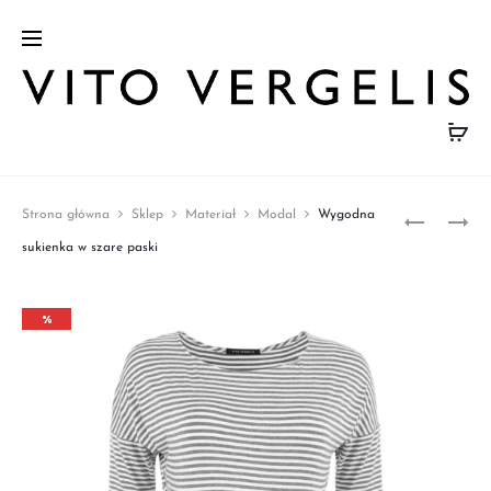
Produ
SUKIENK
NIEBIESK
Strona główna
Sklep
Materiał
Modal
Wygodna
W
WIZYTO
naviga
sukienka w szare paski
CĘTKI
ŻAKIET
Z
Z
%
WISKOZY
CEKINAM
Z
CUPRO