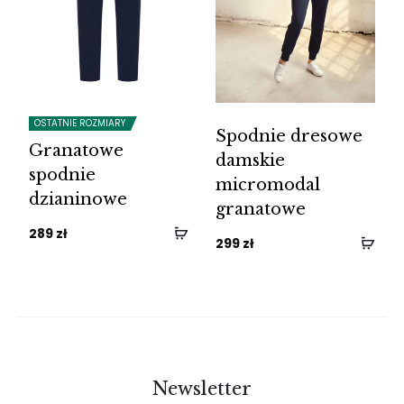
OSTATNIE ROZMIARY
Spodnie dresowe
Granatowe
damskie
spodnie
micromodal
dzianinowe
granatowe
289
zł
299
zł
Newsletter