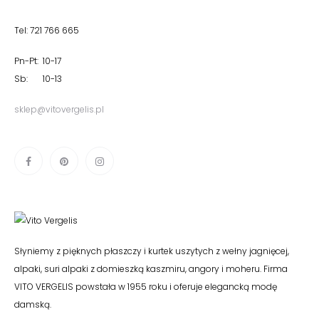
Tel: 721 766 665
Pn-Pt: 10-17
Sb: 10-13
sklep@vitovergelis.pl
Słyniemy z pięknych płaszczy i kurtek uszytych z wełny jagnięcej,
alpaki, suri alpaki z domieszką kaszmiru, angory i moheru. Firma
VITO VERGELIS powstała w 1955 roku i oferuje elegancką modę
damską.