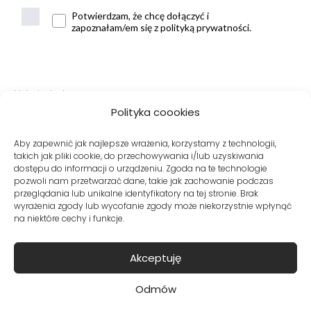
Potwierdzam, że chcę dołączyć i
zapoznałam/em się z polityką prywatności.
Metody dostawy:
Polityka coookies
Aby zapewnić jak najlepsze wrażenia, korzystamy z technologii,
takich jak pliki cookie, do przechowywania i/lub uzyskiwania
Bezpieczne płatności:
dostępu do informacji o urządzeniu. Zgoda na te technologie
pozwoli nam przetwarzać dane, takie jak zachowanie podczas
przeglądania lub unikalne identyfikatory na tej stronie. Brak
wyrażenia zgody lub wycofanie zgody może niekorzystnie wpłynąć
na niektóre cechy i funkcje.
Akceptuję
© Copyright VITO VERGELIS® Sklep internetowy z odzieżą damską
Odmów