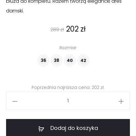
bluza do kompletu. Razem tworzą elegancki dres
damski.
Pierwotna
Aktualna
202
zł
289
zł
cena
cena
Rozmiar
wynosiła:
wynosi:
36
38
40
42
289 zł.
202 zł.
Poprzednia najniższa cena:
202
zł
.
ilość
Zielone
spodnie
damskie
Dodaj do koszyka
szerokie