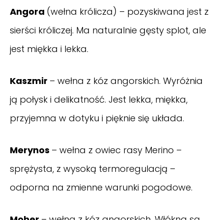
Angora
(wełna królicza) – pozyskiwana jest z
sierści króliczej. Ma naturalnie gęsty splot, ale
jest miękka i lekka.
Kaszmir
– wełna z kóz angorskich. Wyróżnia
ją połysk i delikatność. Jest lekka, miękka,
przyjemna w dotyku i pięknie się układa.
Merynos
– wełna z owiec rasy Merino –
sprężysta, z wysoką termoregulacją –
odporna na zmienne warunki pogodowe.
Moher
– wełna z kóz angorskich. Włókna są