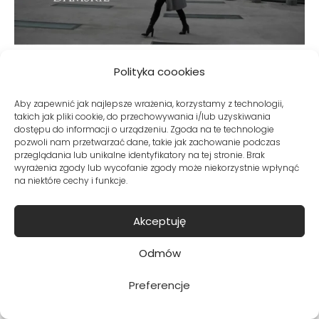
Polityka coookies
Jak wybrać idealny płaszcz
Aby zapewnić jak najlepsze wrażenia, korzystamy z technologii,
takich jak pliki cookie, do przechowywania i/lub uzyskiwania
zimowy? Najlepsze są płaszcz
dostępu do informacji o urządzeniu. Zgoda na te technologie
pozwoli nam przetwarzać dane, takie jak zachowanie podczas
damskie zimowe z 100% wełny od
przeglądania lub unikalne identyfikatory na tej stronie. Brak
wyrażenia zgody lub wycofanie zgody może niekorzystnie wpłynąć
polskiego producenta.
na niektóre cechy i funkcje.
Akceptuję
Odmów
Płaszcze zimowe damskie
polski producent
Preferencje