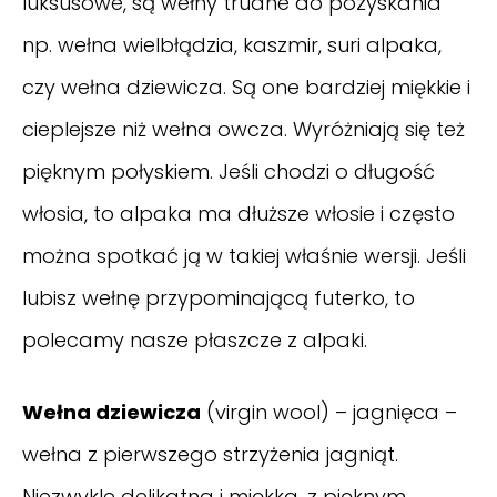
luksusowe, są wełny trudne do pozyskania
np. wełna wielbłądzia, kaszmir, suri alpaka,
czy wełna dziewicza. Są one bardziej miękkie i
cieplejsze niż wełna owcza. Wyróżniają się też
pięknym połyskiem. Jeśli chodzi o długość
włosia, to alpaka ma dłuższe włosie i często
można spotkać ją w takiej właśnie wersji. Jeśli
lubisz wełnę przypominającą futerko, to
polecamy nasze płaszcze z alpaki.
Wełna dziewicza
(virgin wool) – jagnięca –
wełna z pierwszego strzyżenia jagniąt.
Niezwykle delikatna i miękka, z pięknym