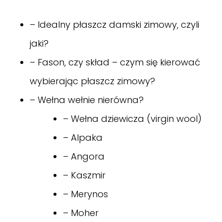
–
Idealny płaszcz damski zimowy, czyli
jaki?
–
Fason, czy skład – czym się kierować
wybierając płaszcz zimowy?
–
Wełna wełnie nierówna?
–
Wełna dziewicza (virgin wool)
–
Alpaka
–
Angora
–
Kaszmir
–
Merynos
–
Moher