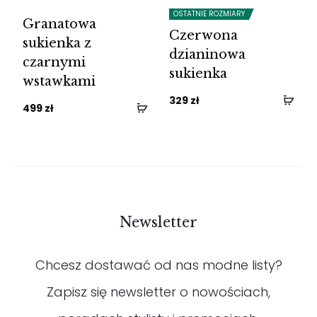
OSTATNIE ROZMIARY
Granatowa
Czerwona
sukienka z
dzianinowa
czarnymi
sukienka
wstawkami
329
zł
499
zł
Newsletter
Chcesz dostawać od nas modne listy?
Zapisz się newsletter o nowościach,