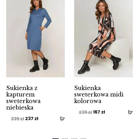
Sukienka z
Sukienka
kapturem
sweterkowa midi
sweterkowa
kolorowa
niebieska
Pierwotna
Aktualna
167
zł
239
zł
Pierwotna
Aktualna
237
zł
339
zł
cena
cena
cena
cena
wynosiła:
wynosi:
wynosiła:
wynosi: