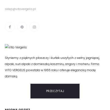
sklep@vitovergelis.pl
Słyniemy z pięknych płaszczy i kurtek uszytych z wełny jagnięcej,
alpaki, suri alpaki z domieszką kaszmiru, angory i moheru. Firma
VITO VERGELIS powstała w 1955 roku i oferuje elegancką modę
damską.
PRZECZYTAJ
MODNA ODZIEŻ