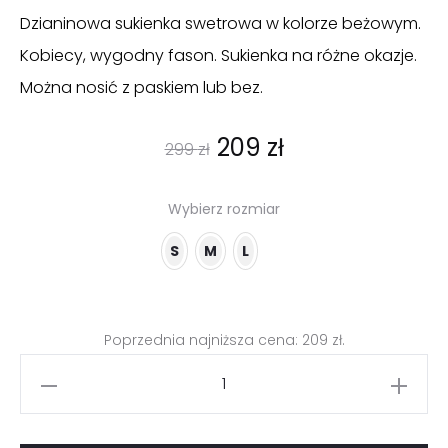
Dzianinowa sukienka swetrowa w kolorze beżowym.
Kobiecy, wygodny fason. Sukienka na różne okazje.
Można nosić z paskiem lub bez.
Pierwotna
Aktualna
209
zł
299
zł
cena
cena
Wybierz rozmiar
wynosiła:
wynosi:
S
M
L
299 zł.
209 zł.
Poprzednia najniższa cena:
209
zł
.
ilość
Beżowa
sukienka