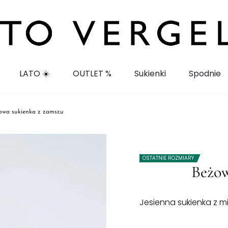
LATO ☀️
OUTLET %
Sukienki
Spodnie
owa sukienka z zamszu
OSTATNIE ROZMIARY
Beżow
Jesienna sukienka z 