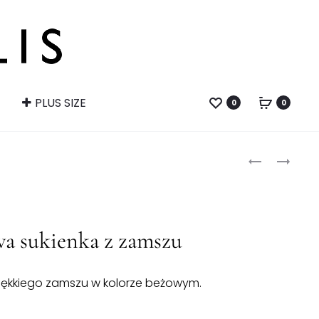
PLUS SIZE
0
0
Produ
CZARNA
MIODOWY
SUKIENKA
WEŁNIANY
naviga
DZIANINOW
PŁASZCZ
a sukienka z zamszu
miękkiego zamszu w kolorze beżowym.