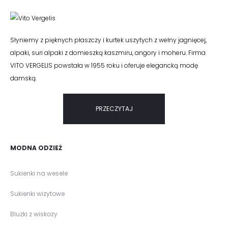
Słyniemy z pięknych płaszczy i kurtek uszytych z wełny jagnięcej,
alpaki, suri alpaki z domieszką kaszmiru, angory i moheru. Firma
VITO VERGELIS powstała w 1955 roku i oferuje elegancką modę
damską.
PRZECZYTAJ
MODNA ODZIEŻ
Sukienki na wesele
Sukienki wizytowe
Bluzki z wiskozy