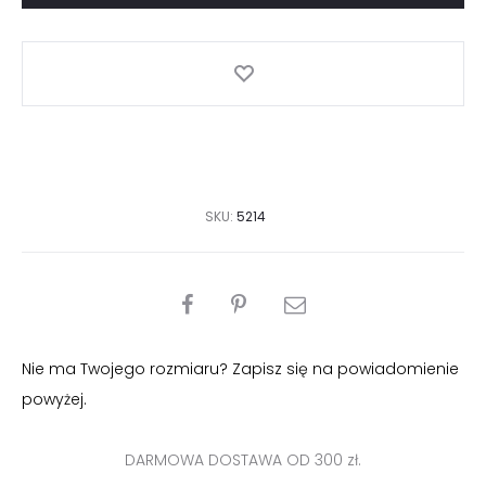
wiskozy
różowa
SKU:
5214
PODZIEL
SIĘ
Nie ma Twojego rozmiaru? Zapisz się na powiadomienie
powyżej.
DARMOWA DOSTAWA OD 300 zł.