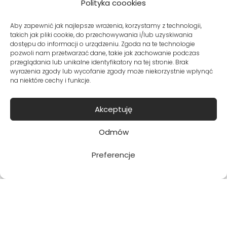
Polityka coookies
TABELA ROZMIARÓW
Aby zapewnić jak najlepsze wrażenia, korzystamy z technologii,
takich jak pliki cookie, do przechowywania i/lub uzyskiwania
dostępu do informacji o urządzeniu. Zgoda na te technologie
pozwoli nam przetwarzać dane, takie jak zachowanie podczas
przeglądania lub unikalne identyfikatory na tej stronie. Brak
Zapisuję się
wyrażenia zgody lub wycofanie zgody może niekorzystnie wpłynąć
na niektóre cechy i funkcje.
Potwierdzam, że chcę dołączyć i
Akceptuję
zapoznałam/em się z polityką prywatności.
Odmów
Preferencje
Metody dostawy:
Bezpieczne płatności: