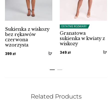
OSTATNIE ROZMIARY
Sukienka z wiskozy
Granatowa
bez rękawów
sukienka w kwiaty z
czerwona
wiskozy
wzorzysta
349
zł
399
zł
Related Products