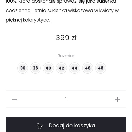
100%, która doskonale sprawdzi się jako sukienka
codzienna. Letnia sukienka wiskozowa w kwiaty w
pięknej kolorystyce.
399
zł
Rozmiar
36
38
40
42
44
46
48
ilość
Sukienka
w
kwiaty
Dodaj do koszyka
z