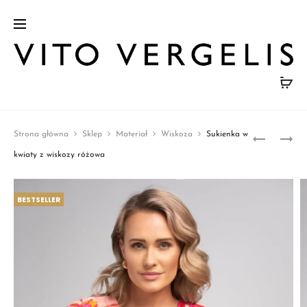
Prod
GRANAT
BEŻOWA
Strona główna
Sklep
Materiał
Wiskoza
Sukienka w
SPODNIE
MARYNA
navig
kwiaty z wiskozy różowa
DAMSKIE
DAMSKA
Z
–
BESTSELLER
GUMĄ
LEN
RAYON