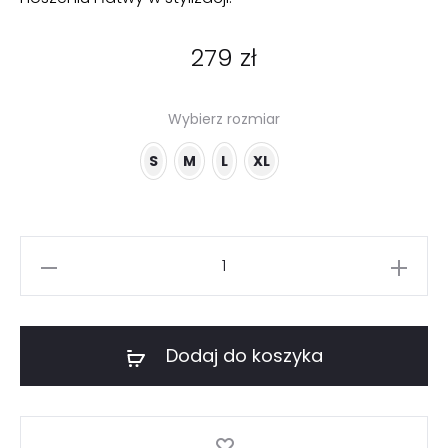
279
zł
Wybierz rozmiar
S
M
L
XL
ilość
Biały
kardigan
damski
Dodaj do koszyka