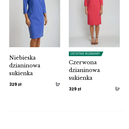
OSTATNIE ROZMIARY
Niebieska
Czerwona
dzianinowa
dzianinowa
sukienka
sukienka
329
zł
329
zł