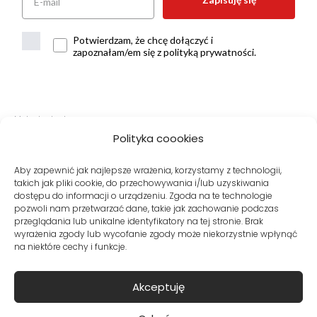
Potwierdzam, że chcę dołączyć i
zapoznałam/em się z polityką prywatności.
Metody dostawy:
Polityka coookies
Aby zapewnić jak najlepsze wrażenia, korzystamy z technologii,
takich jak pliki cookie, do przechowywania i/lub uzyskiwania
Bezpieczne płatności:
dostępu do informacji o urządzeniu. Zgoda na te technologie
pozwoli nam przetwarzać dane, takie jak zachowanie podczas
przeglądania lub unikalne identyfikatory na tej stronie. Brak
wyrażenia zgody lub wycofanie zgody może niekorzystnie wpłynąć
na niektóre cechy i funkcje.
Akceptuję
© Copyright VITO VERGELIS® Sklep internetowy z odzieżą damską