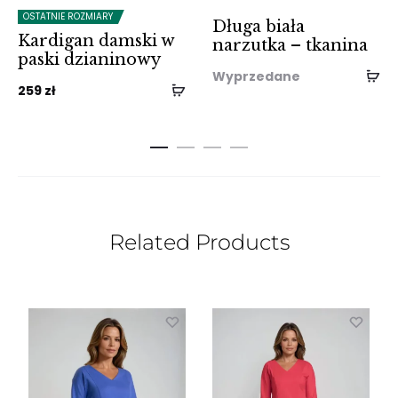
OSTATNIE ROZMIARY
Długa biała
Kardigan damski w
narzutka – tkanina
paski dzianinowy
Wyprzedane
259
zł
Related Products