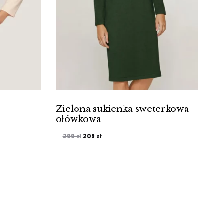
Zielona sukienka sweterkowa
ołówkowa
Pierwotna
Aktualna
209
zł
299
zł
cena
cena
wynosiła:
wynosi:
299 zł.
209 zł.