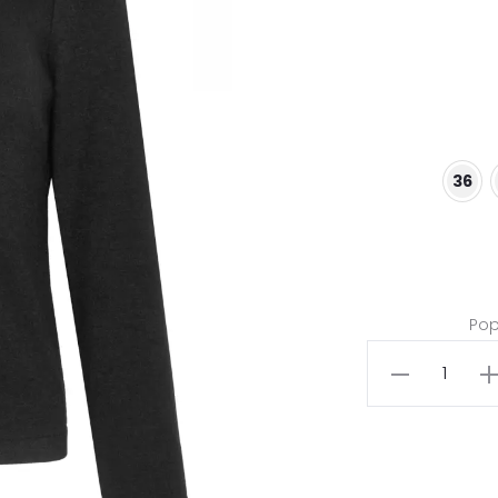
36
Pop
ilość
Czarna
bluzka
sweterkowa