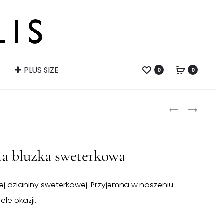
PLUS SIZE
0
0
Produ
KAMIZELKA
CZARNA
ZE
KAMIZELKA
naviga
SZTUCZNEG
FUTRZANA
FUTRA
SZTUCZNA
a bluzka sweterkowa
CZARNA
iej dzianiny sweterkowej. Przyjemna w noszeniu
le okazji.