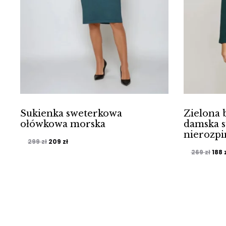
Sukienka sweterkowa
Zielona 
ołówkowa morska
damska 
nierozpi
Pierwotna
Aktualna
209
zł
299
zł
Pie
188
269
zł
cena
cena
cen
wynosiła:
wynosi:
wyno
299 zł.
209 zł.
269 