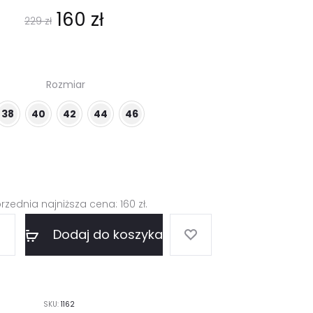
Pierwotna
Aktualna
160
zł
229
zł
cena
cena
Rozmiar
wynosiła:
wynosi:
38
40
42
44
46
229 zł.
160 zł.
rzednia najniższa cena:
160
zł
.
Dodaj do koszyka
SKU:
1162