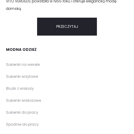
VITO VERGELIS powstała w 1955 roku i oferuje elegancką modę
damską.
PRZECZYTAJ
MODNA ODZIEŻ
Sukienki na wesele
Sukienki wizytowe
Bluzki z wiskozy
Sukienki wiskozowe
Sukienki do pracy
Spodnie do pracy