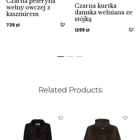
Czarna peleryna
Czarna kurtka
wełny owczej z
damska wełniana ze
kaszmirem
stójką
739
zł
1299
zł
Related Products