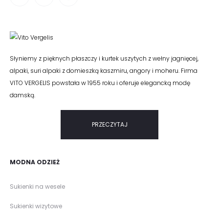
Słyniemy z pięknych płaszczy i kurtek uszytych z wełny jagnięcej,
alpaki, suri alpaki z domieszką kaszmiru, angory i moheru. Firma
VITO VERGELIS powstała w 1955 roku i oferuje elegancką modę
damską.
PRZECZYTAJ
MODNA ODZIEŻ
Sukienki na wesele
Sukienki wizytowe