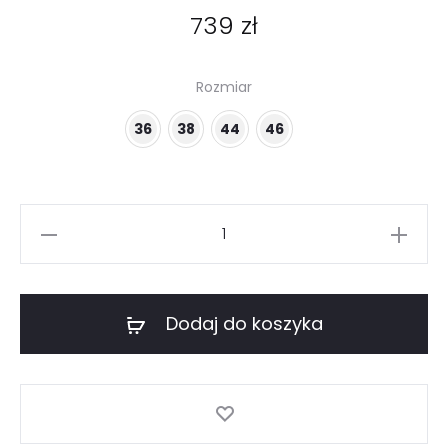
739
zł
Rozmiar
36
38
44
46
ilość
Czarna
peleryna
wełny
Dodaj do koszyka
owczej
z
kaszmirem