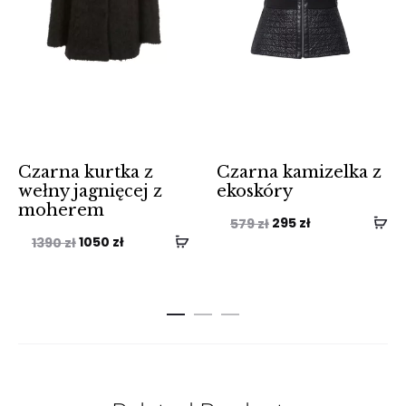
Czarna kurtka z
Czarna kamizelka z
wełny jagnięcej z
ekoskóry
moherem
Pierwotna
Aktualna
295
zł
579
zł
Pierwotna
Aktualna
1050
zł
1390
zł
cena
cena
cena
cena
wynosiła:
wynosi:
wynosiła:
wynosi:
579 zł.
295 zł.
1390 zł.
1050 zł.