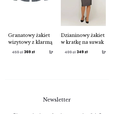
Granatowy żakiet
Dzianinowy żakiet
wizytowy z klarmą
w kratkę na suwak
Pierwotna
Aktualna
Pierwotna
Aktualna
369
zł
349
zł
459
zł
499
zł
cena
cena
cena
cena
wynosiła:
wynosi:
wynosiła:
wynosi:
459 zł.
369 zł.
499 zł.
349 zł.
Newsletter