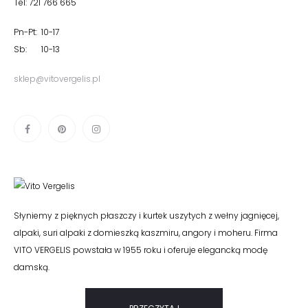
Tel: 721 766 665
Pn-Pt: 10-17
Sb: 10-13
sklep@vitovergelis.pl
Słyniemy z pięknych płaszczy i kurtek uszytych z wełny jagnięcej,
alpaki, suri alpaki z domieszką kaszmiru, angory i moheru. Firma
VITO VERGELIS powstała w 1955 roku i oferuje elegancką modę
damską.