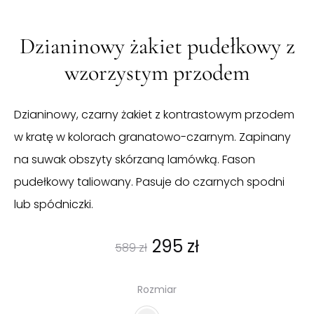
Dzianinowy żakiet pudełkowy z
wzorzystym przodem
Dzianinowy, czarny żakiet z kontrastowym przodem
w kratę w kolorach granatowo-czarnym. Zapinany
na suwak obszyty skórzaną lamówką. Fason
pudełkowy taliowany. Pasuje do czarnych spodni
lub spódniczki.
Pierwotna
Aktualna
295
zł
589
zł
cena
cena
Rozmiar
wynosiła:
wynosi: