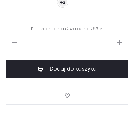
42
589 zł.
295 zł.
Poprzednia najniższa cena:
295
zł
.
ilość
Dzianinowy
żakiet
pudełkowy
Dodaj do koszyka
z
wzorzystym
przodem