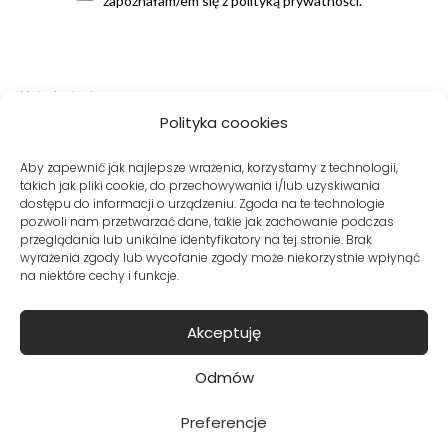
zapoznałam/em się z polityką prywatności.
Metody dostawy:
Polityka coookies
Aby zapewnić jak najlepsze wrażenia, korzystamy z technologii,
takich jak pliki cookie, do przechowywania i/lub uzyskiwania
Bezpieczne płatności:
dostępu do informacji o urządzeniu. Zgoda na te technologie
pozwoli nam przetwarzać dane, takie jak zachowanie podczas
przeglądania lub unikalne identyfikatory na tej stronie. Brak
wyrażenia zgody lub wycofanie zgody może niekorzystnie wpłynąć
na niektóre cechy i funkcje.
Akceptuję
© Copyright VITO VERGELIS® Sklep internetowy z odzieżą damską
Odmów
Preferencje
kontakt
•
regulamin
•
polityka prywatności