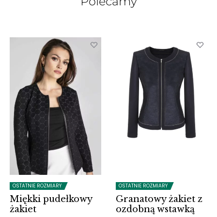
Polecamy
OSTATNIE ROZMIARY
OSTATNIE ROZMIARY
Miękki pudełkowy
Granatowy żakiet z
żakiet
ozdobną wstawką