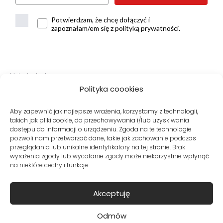
Potwierdzam, że chcę dołączyć i
zapoznałam/em się z polityką prywatności.
Metody dostawy:
Polityka coookies
Aby zapewnić jak najlepsze wrażenia, korzystamy z technologii,
takich jak pliki cookie, do przechowywania i/lub uzyskiwania
Bezpieczne płatności:
dostępu do informacji o urządzeniu. Zgoda na te technologie
pozwoli nam przetwarzać dane, takie jak zachowanie podczas
przeglądania lub unikalne identyfikatory na tej stronie. Brak
wyrażenia zgody lub wycofanie zgody może niekorzystnie wpłynąć
na niektóre cechy i funkcje.
Akceptuję
© Copyright VITO VERGELIS® Sklep internetowy z odzieżą damską
Odmów