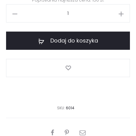
Poprzednia najniższa cena:
150
zł
.
ilość
Granatowa
sukienka
z
Dodaj do koszyka
łańcuszkiem
SKU:
6014
PODZIEL