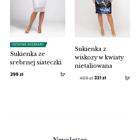
OSTATNIE ROZMIARY
Sukienka z
Sukienka ze
wiskozy w kwiaty
srebrnej siateczki
nietaliowana
399
zł
Pierwotna
Aktualna
321
zł
459
zł
cena
cena
wynosiła:
wynosi:
459 zł.
321 zł.