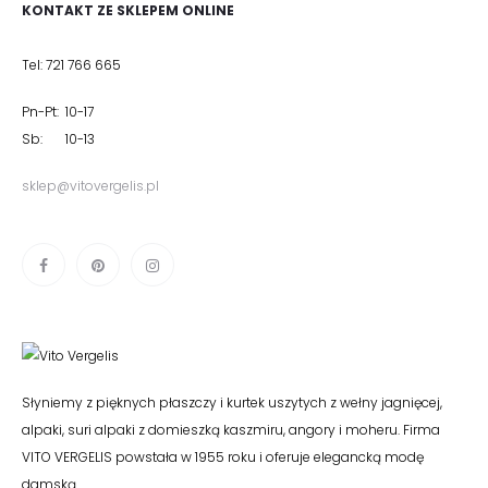
KONTAKT ZE SKLEPEM ONLINE
Tel: 721 766 665
Pn-Pt: 10-17
Sb: 10-13
sklep@vitovergelis.pl
Słyniemy z pięknych płaszczy i kurtek uszytych z wełny jagnięcej,
alpaki, suri alpaki z domieszką kaszmiru, angory i moheru. Firma
VITO VERGELIS powstała w 1955 roku i oferuje elegancką modę
damską.