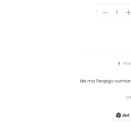
ilość
Granatowy
żakiet
taliowany
z
tkaniny
wełnianej
PODZIEL
FACE
SIĘ
Nie ma Twojego rozmiar
DA