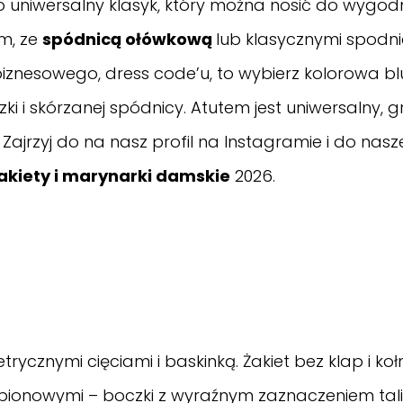
 uniwersalny klasyk, który można nosić do wygodn
em, ze
spódnicą ołówkową
lub klasycznymi spodni
znesowego, dress code’u, to wybierz kolorowa bluzk
 bluzki i skórzanej spódnicy. Atutem jest uniwersalny
 Zajrzyj do na nasz
profil na Instagramie
i do nasz
akiety i marynarki damskie
2026.
trycznymi cięciami i baskinką. Żakiet bez klap i k
onowymi – boczki z wyraźnym zaznaczeniem talii. 