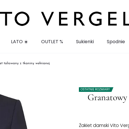
LATO ☀️
OUTLET %
Sukienki
Spodnie
t taliowany z tkaniny wełnianej
OSTATNIE ROZMIARY
Granatowy 
Żakiet damski Vito Verg