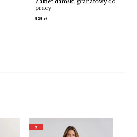
Żakiet damski granatowy do
pracy
529
zł
2
%