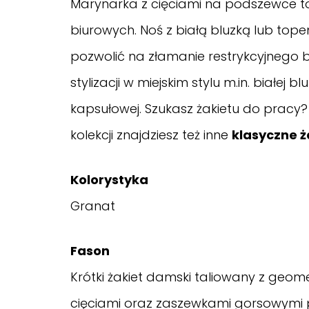
Marynarka z cięciami na podszewce to
biurowych. Noś z białą bluzką lub top
pozwolić na złamanie restrykcyjnego bi
stylizacji w miejskim stylu m.in. białej
kapsułowej.
Szukasz żakietu do pracy?
kolekcji znajdziesz też inne
klasyczne ż
Kolorystyka
Granat
Fason
Krótki żakiet damski taliowany z geome
cięciami oraz zaszewkami gorsowymi pi