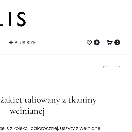
PLUS SIZE
0
0
Produ
DŁUGA
GRANATOW
KAMIZELKA
SPODNIE
naviga
BRĄZOWA
W
KANT
Z
żakiet taliowany z tkaniny
TKANINY
wełnianej
WEŁNIANEJ
elis z kolekcji całorocznej. Uszyty z wełnianej