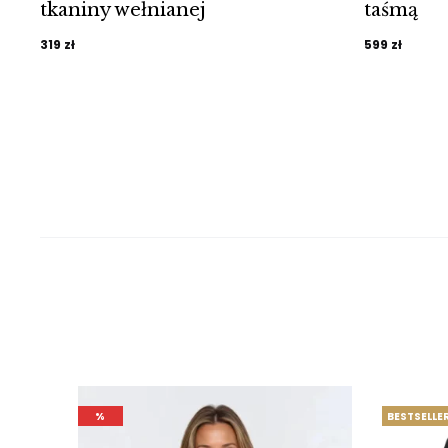
tkaniny wełnianej
taśmą
319
zł
599
zł
%
BESTSELLE