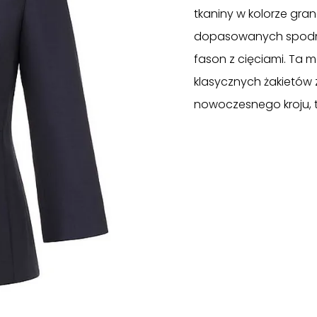
tkaniny w kolorze gr
dopasowanych spodni.
fason z cięciami. Ta 
klasycznych żakietów z
nowoczesnego kroju, to