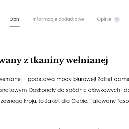
Opis
Informacje dodatkowe
Opinie
0
wany z tkaniny wełnianej
ełnianej – podstawa mody biurowej! Żakiet damski 
e granatowym. Doskonały do spódnic ołówkowych i
czesnego kroju, to żakiet dla Ciebie. Taliowany fa