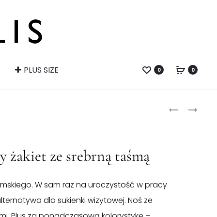
PLUS SIZE
0
0
Produ
BORDOWA
GRANATOW
SPÓDNICA
SUKIENKA
naviga
OŁÓWKOW
OŁÓWKOW
Z
 żakiet ze srebrną taśmą
RĘKAWEM
amskiego. W sam raz na uroczystość w pracy
ternatywa dla sukienki wizytowej. Noś ze
mi. Plus za ponadczasową kolorystykę –