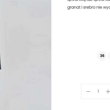
granat i srebro nie w
36
ilość
Granatowy
żakiet
ze