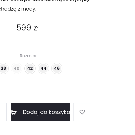
ychodzą z mody.
599
zł
Rozmiar
38
40
42
44
46
Dodaj do koszyka