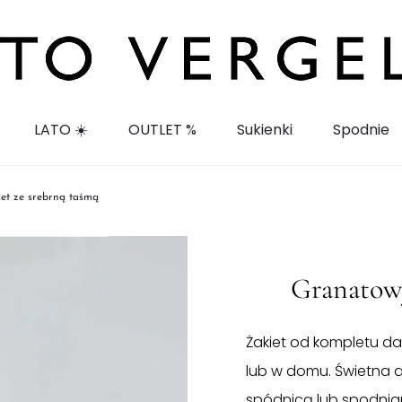
LATO ☀️
OUTLET %
Sukienki
Spodnie
et ze srebrną taśmą
Granatowy
Żakiet od kompletu d
lub w domu. Świetna al
spódnicą lub spodnia