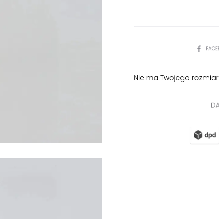
srebrną
taśmą
PODZIEL
FACE
SIĘ
Nie ma Twojego rozmiar
DA