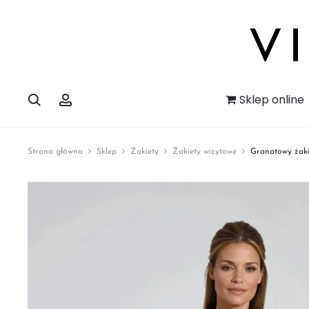
Szukaj
Account
Sklep online
Strona główna
Sklep
Żakiety
Żakiety wizytowe
Granatowy żaki