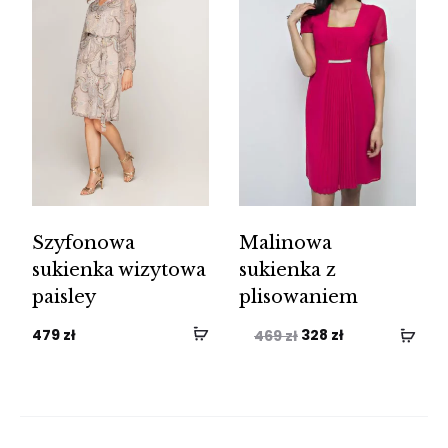
Szyfonowa
Malinowa
sukienka wizytowa
sukienka z
paisley
plisowaniem
Pierwotna
Aktualna
479
zł
328
zł
469
zł
cena
cena
wynosiła:
wynosi:
469 zł.
328 zł.