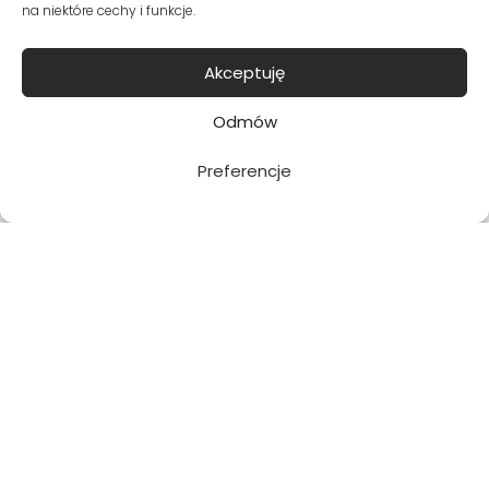
na niektóre cechy i funkcje.
Zapisuję się
Akceptuję
Potwierdzam, że chcę dołączyć i
zapoznałam/em się z polityką prywatności.
Odmów
Preferencje
Metody dostawy:
Bezpieczne płatności: