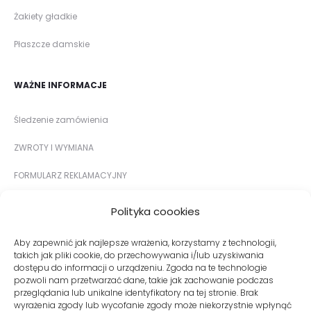
Żakiety gładkie
Płaszcze damskie
WAŻNE INFORMACJE
Śledzenie zamówienia
ZWROTY I WYMIANA
FORMULARZ REKLAMACYJNY
METODY PŁATNOŚCI
Polityka coookies
DOSTAWA I KOSZTY DOSTAWY
Aby zapewnić jak najlepsze wrażenia, korzystamy z technologii,
takich jak pliki cookie, do przechowywania i/lub uzyskiwania
TABELA ROZMIARÓW
dostępu do informacji o urządzeniu. Zgoda na te technologie
pozwoli nam przetwarzać dane, takie jak zachowanie podczas
przeglądania lub unikalne identyfikatory na tej stronie. Brak
wyrażenia zgody lub wycofanie zgody może niekorzystnie wpłynąć