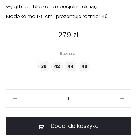
wyjątkowa bluzka na specjalną okazję.
Modelka ma 175 cm i prezentuje rozmiar 46.
279
zł
Rozmiar
38
42
44
48
ilość
Kobaltowa
bluzka
z
Dodaj do koszyka
szyfonu