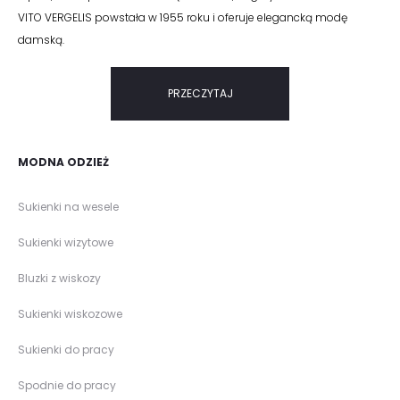
VITO VERGELIS powstała w 1955 roku i oferuje elegancką modę
damską.
PRZECZYTAJ
MODNA ODZIEŻ
Sukienki na wesele
Sukienki wizytowe
Bluzki z wiskozy
Sukienki wiskozowe
Sukienki do pracy
Spodnie do pracy