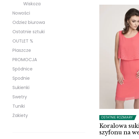
Wiskoza
599 zł.
240 z
Nowości
Odzież biurowa
Ostatnie sztuki
OUTLET %
Płaszcze
PROMOCJA
Spódnice
Spodnie
Sukienki
Swetry
Tuniki
Żakiety
OSTATNIE ROZMIARY
Koralowa suk
szyfonu na w