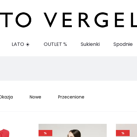
LATO ☀️
OUTLET %
Sukienki
Spodnie
Okazja
Nowe
Przecenione
%
%