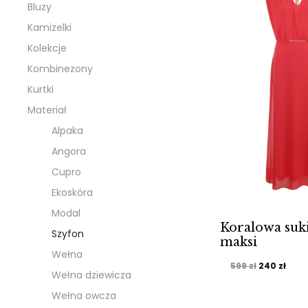
Bluzy
Kamizelki
Kolekcje
Kombinezony
Kurtki
Materiał
Alpaka
Angora
Cupro
Ekoskóra
Modal
Koralowa suk
Szyfon
maksi
Wełna
Pierwotna
Aktu
599
zł
240
zł
Wełna dziewicza
cena
cen
Wełna owcza
wynosiła:
wyno