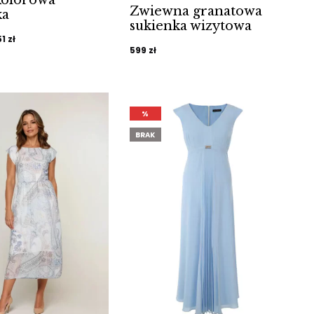
Zwiewna granatowa
ka
sukienka wizytowa
ierwotna
Aktualna
51
zł
599
zł
ena
cena
ynosiła:
wynosi:
9 zł.
251 zł.
%
BRAK