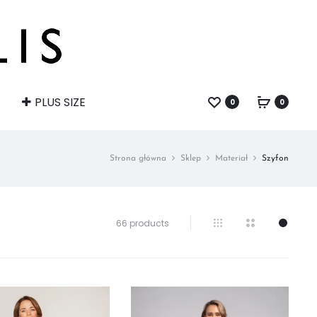
PLUS SIZE
0
0
Strona główna
Sklep
Materiał
Szyfon
Wyświetlanie
66 products
1–
32
z
66
wyników