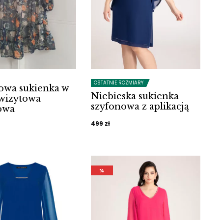
OSTATNIE ROZMIARY
owa sukienka w
Niebieska sukienka
 wizytowa
szyfonowa z aplikacją
owa
499
zł
%