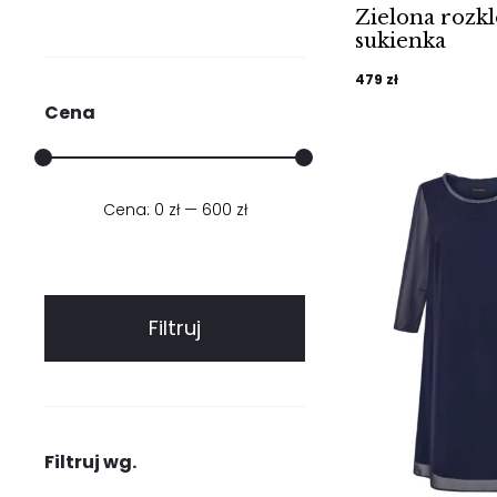
Zielona rozk
sukienka
479
zł
Cena
Cena:
0 zł
Cena
Cena
—
600 zł
min.
maks.
Filtruj
Filtruj wg.