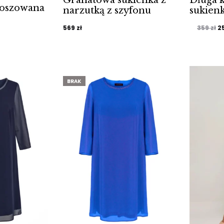
loszowana
narzutką z szyfonu
sukien
P
569
zł
359
zł
2
c
w
35
BRAK