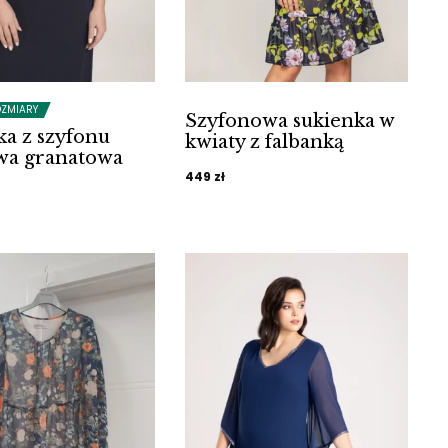
OZMIARY
Szyfonowa sukienka w
ka z szyfonu
kwiaty z falbanką
wa granatowa
449
zł