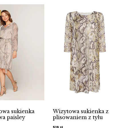
9 zł.
349 zł.
owa sukienka
Wizytowa sukienka z
a paisley
plisowaniem z tyłu
519
zł