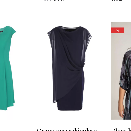
cena
cena
wynosiła:
wynosi:
439 zł.
176 zł.
%
Granatowa sukienka z
Długa 