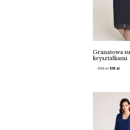
Granatowa su
kryształkami
Pierwotna
Aktu
499
zł
315
zł
cena
cena
wynosiła:
wynos
499 zł.
315 zł