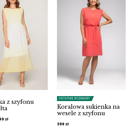
OSTATNIE ROZMIARY
ka z szyfonu
Koralowa sukienka na
łta
wesele z szyfonu
ierwotna
Aktualna
49
zł
399
zł
ena
cena
ynosiła:
wynosi: