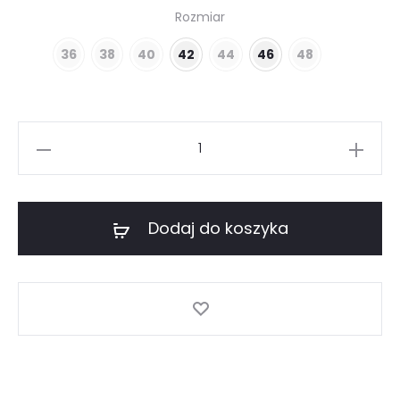
Rozmiar
36
38
40
42
44
46
48
ilość
Letnia
sukienka
z
Dodaj do koszyka
wiskozy
różowa