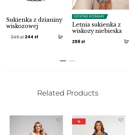
OSTATNIE ROZMIARY
Sukienka z dzianiny
Letnia sukienka z
wiskozowej
wiskozy niebieska
Pierwotna
Aktualna
244
zł
349
zł
259
zł
cena
cena
wynosiła:
wynosi:
349 zł.
244 zł.
Related Products
%