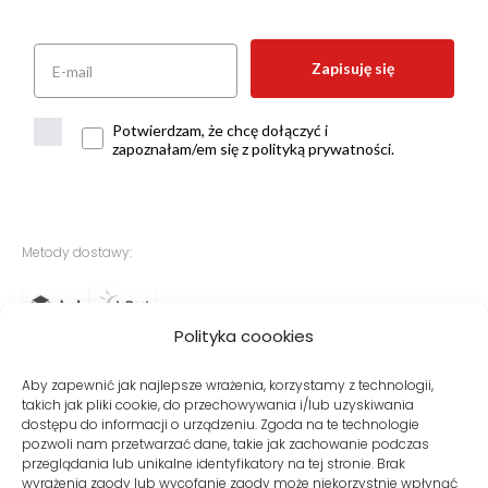
Zapisuję się
Potwierdzam, że chcę dołączyć i
zapoznałam/em się z polityką prywatności.
Metody dostawy:
Polityka coookies
Bezpieczne płatności:
Aby zapewnić jak najlepsze wrażenia, korzystamy z technologii,
takich jak pliki cookie, do przechowywania i/lub uzyskiwania
dostępu do informacji o urządzeniu. Zgoda na te technologie
pozwoli nam przetwarzać dane, takie jak zachowanie podczas
przeglądania lub unikalne identyfikatory na tej stronie. Brak
wyrażenia zgody lub wycofanie zgody może niekorzystnie wpłynąć