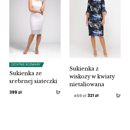
OSTATNIE ROZMIARY
Sukienka z
Sukienka ze
wiskozy w kwiaty
srebrnej siateczki
nietaliowana
399
zł
Pierwotna
Aktualna
321
zł
459
zł
cena
cena
wynosiła:
wynosi:
459 zł.
321 zł.