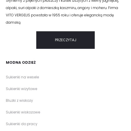
Słyniemy z pięknych płaszczy i kurtek uszytych z wełny jagnięcej,
alpaki, suri alpaki z domieszką kaszmiru, angory i moheru. Firma
VITO VERGELIS powstała w 1955 roku i oferuje elegancką modę
damską.
PRZECZYTAJ
MODNA ODZIEŻ
Sukienki na wesele
Sukienki wizytowe
Bluzki z wiskozy
Sukienki wiskozowe
Sukienki do pracy