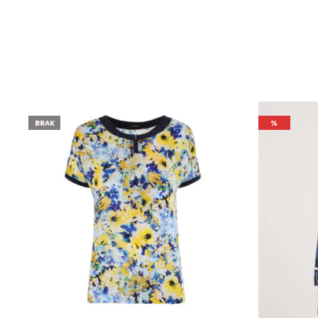
BRAK
%