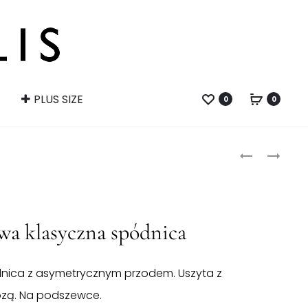
PLUS SIZE
0
0
Produ
SUKIENKA
CZARNA
Z
SUKIENKA
naviga
WISKOZY
ZE
W
ZŁOTYM
LIŚCIE
DETALEM
a klasyczna spódnica
dnica z asymetrycznym przodem. Uszyta z
kozą. Na podszewce.