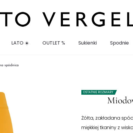
LATO ☀️
OUTLET %
Sukienki
Spodnie
na spódnica
OSTATNIE ROZMIARY
Miodow
Żółta, zakładana spó
miękkiej tkaniny z wis