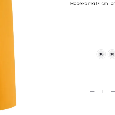
Modelka ma 171 cm i pr
36
38
ilość
Miodowa
klasyczna
spódnica