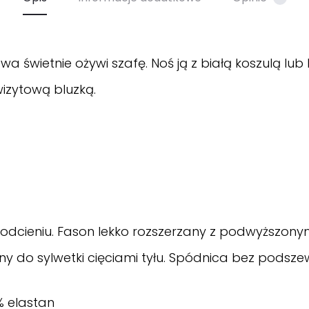
wietnie ożywi szafę. Noś ją z białą koszulą lub bl
wizytową bluzką.
cieniu. Fason lekko rozszerzany z podwyższonym
do sylwetki cięciami tyłu. Spódnica bez podszewki.
% elastan