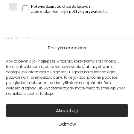
Potwierdzam, że chcę dołączyć i
zapoznałam/em się z polityką prywatności.
Metody dostawy:
Polityka coookies
Aby zapewnić jak najlepsze wrażenia, korzystamy z technologii,
takich jak pliki cookie, do przechowywania i/lub uzyskiwania
Bezpieczne płatności:
dostępu do informacji o urządzeniu. Zgoda na te technologie
pozwoli nam przetwarzać dane, takie jak zachowanie podczas
przeglądania lub unikalne identyfikatory na tej stronie. Brak
wyrażenia zgody lub wycofanie zgody może niekorzystnie wpłynąć
na niektóre cechy i funkcje.
Akceptuję
© Copyright VITO VERGELIS® Sklep internetowy z odzieżą damską
Odmów