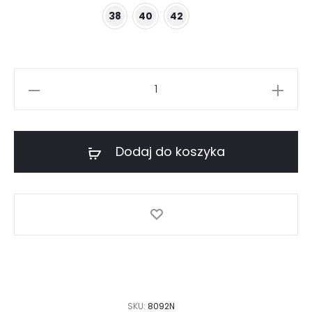
38
40
42
ilość
Niebieska
bluzka
hiszpanka
Dodaj do koszyka
SKU:
8092N