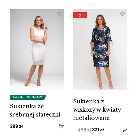
%
OSTATNIE ROZMIARY
Sukienka z
Sukienka ze
wiskozy w kwiaty
srebrnej siateczki
nietaliowana
399
zł
Pierwotna
Aktualna
321
zł
459
zł