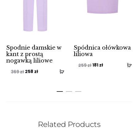
Spodnie damskie w
Spódnica ołówkowa
kant z prostą
liliowa
nogawką liliowe
Pierwotna
Aktualna
181
zł
259
zł
Pierwotna
Aktualna
258
zł
369
zł
cena
cena
cena
cena
wynosiła:
wynosi:
wynosiła:
wynosi:
259 zł.
181 zł.
369 zł.
258 zł.
Related Products