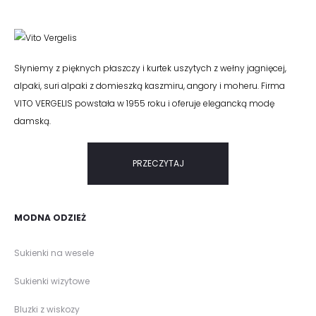
Słyniemy z pięknych płaszczy i kurtek uszytych z wełny jagnięcej,
alpaki, suri alpaki z domieszką kaszmiru, angory i moheru. Firma
VITO VERGELIS powstała w 1955 roku i oferuje elegancką modę
damską.
PRZECZYTAJ
MODNA ODZIEŻ
Sukienki na wesele
Sukienki wizytowe
Bluzki z wiskozy