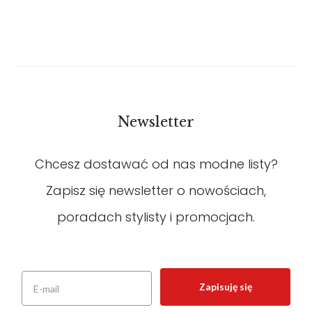
cena
cena
wynosiła:
wynosi:
459 zł.
321 zł.
Newsletter
Chcesz dostawać od nas modne listy?
Zapisz się newsletter o nowościach,
poradach stylisty i promocjach.
Zapisuję się