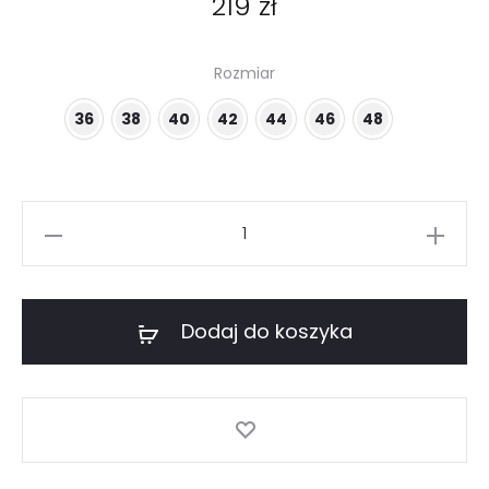
219
zł
Rozmiar
36
38
40
42
44
46
48
ilość
Bluzka
w
kwiaty
Dodaj do koszyka
wiskoza
100%
niebieska