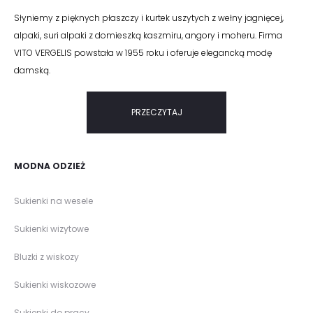
Słyniemy z pięknych płaszczy i kurtek uszytych z wełny jagnięcej,
alpaki, suri alpaki z domieszką kaszmiru, angory i moheru. Firma
VITO VERGELIS powstała w 1955 roku i oferuje elegancką modę
damską.
PRZECZYTAJ
MODNA ODZIEŻ
Sukienki na wesele
Sukienki wizytowe
Bluzki z wiskozy
Sukienki wiskozowe
Sukienki do pracy