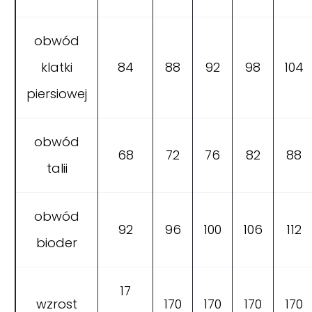
obwód
klatki
84
88
92
98
104
piersiowej
obwód
68
72
76
82
88
talii
obwód
92
96
100
106
112
bioder
17
wzrost
170
170
170
170