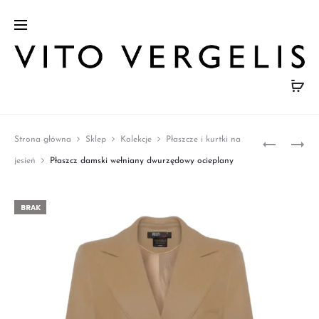
Prod
KRÓTKI
DŁUGI
Strona główna
Sklep
Kolekcje
Płaszcze i kurtki na
ŻAKIET
PŁASZCZ
navig
jesień
Płaszcz damski wełniany dwurzędowy ocieplany
W
Z
KRATĘ
ALPAKI
BRAK
I
WEŁNY
DZIEWIC
CZARNY