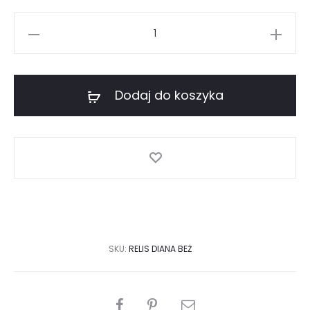
ilość
Płaszcz
damski
wełniany
Dodaj do koszyka
dwurzędowy
ocieplany
SKU:
RELIS DIANA BEŻ
PODZIEL