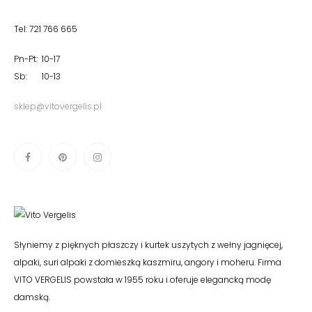
Tel: 721 766 665
Pn-Pt: 10-17
Sb: 10-13
sklep@vitovergelis.pl
Słyniemy z pięknych płaszczy i kurtek uszytych z wełny jagnięcej,
alpaki, suri alpaki z domieszką kaszmiru, angory i moheru. Firma
VITO VERGELIS powstała w 1955 roku i oferuje elegancką modę
damską.