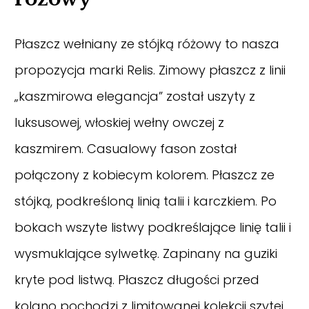
Płaszcz wełniany ze stójką różowy to nasza
propozycja marki Relis. Zimowy płaszcz z linii
„kaszmirowa elegancja” został uszyty z
luksusowej, włoskiej wełny owczej z
kaszmirem. Casualowy fason został
połączony z kobiecym kolorem. Płaszcz ze
stójką, podkreśloną linią talii i karczkiem. Po
bokach wszyte listwy podkreślające linię talii i
wysmuklające sylwetkę. Zapinany na guziki
kryte pod listwą. Płaszcz długości przed
kolano pochodzi z limitowanej kolekcji szytej