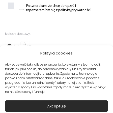
Potwierdzam, że chcę dołączyć i
zapoznałam/em się z polityką prywatności.
Metody dostawy:
Polityka coookies
Bezpieczne płatności:
Aby zapewnić jak najlepsze wrażenia, korzystamy z technologii,
takich jak pliki cookie, do przechowywania i/lub uzyskiwania
dostępu do informacji o urządzeniu. Zgoda na te technologie
pozwoli nam przetwarzać dane, takie jak zachowanie podczas
przeglądania lub unikalne identyfikatory na tej stronie. Brak
wyrażenia zgody lub wycofanie zgody może niekorzystnie wpłynąć
na niektóre cechy i funkcje.
© Copyright VITO VERGELIS® Sklep internetowy z odzieżą damską
Akceptuję