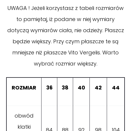
UWAGA ! Jeżeli korzystasz z tabeli rozmiarów
to pamiętaj, iż podane w niej wymiary
dotyczą wymiarów ciała, nie odzieży. Płaszcz
będzie większy. Przy czym płaszcze te są
mniejsze niż płaszcze Vito Vergelis. Warto
wybrać rozmiar większy.
ROZMIAR
36
38
40
42
44
obwód
klatki
84
88
92
98
104