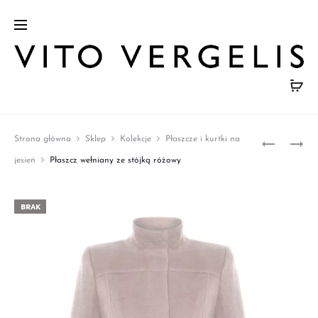
Prod
KOBALT
NIEBIESK
Strona główna
Sklep
Kolekcje
Płaszcze i kurtki na
BLUZKA
SPÓDNI
navig
jesień
Płaszcz wełniany ze stójką różowy
Z
OŁÓWK
DZIANIN
BRAK