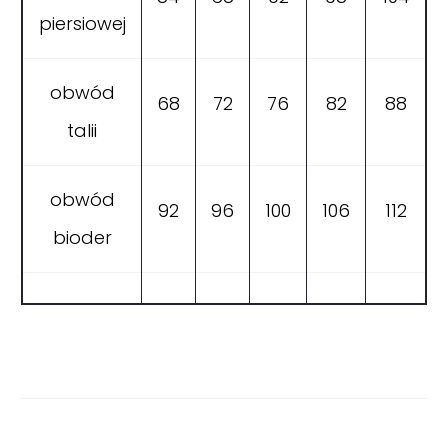
piersiowej
obwód
68
72
76
82
88
talii
obwód
92
96
100
106
112
bioder