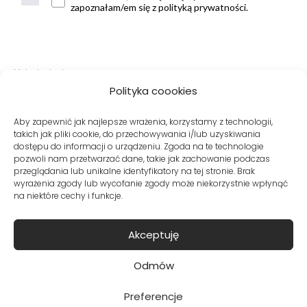
zapoznałam/em się z polityką prywatności.
Metody dostawy:
Polityka coookies
Aby zapewnić jak najlepsze wrażenia, korzystamy z technologii,
takich jak pliki cookie, do przechowywania i/lub uzyskiwania
Bezpieczne płatności:
dostępu do informacji o urządzeniu. Zgoda na te technologie
pozwoli nam przetwarzać dane, takie jak zachowanie podczas
przeglądania lub unikalne identyfikatory na tej stronie. Brak
wyrażenia zgody lub wycofanie zgody może niekorzystnie wpłynąć
na niektóre cechy i funkcje.
Akceptuję
© Copyright VITO VERGELIS® Sklep internetowy z odzieżą damską
Odmów
Preferencje
kontakt
•
regulamin
•
polityka prywatności