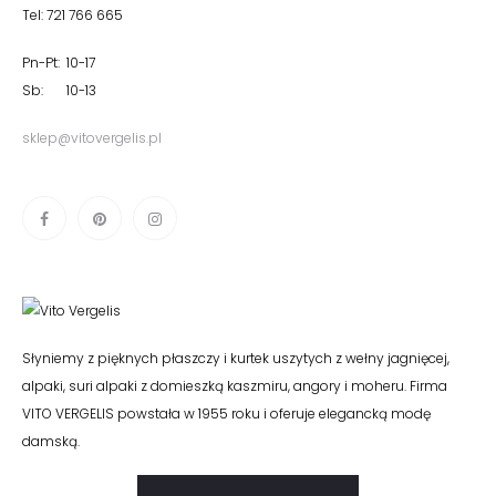
Tel: 721 766 665
Pn-Pt: 10-17
Sb: 10-13
sklep@vitovergelis.pl
Słyniemy z pięknych płaszczy i kurtek uszytych z wełny jagnięcej,
alpaki, suri alpaki z domieszką kaszmiru, angory i moheru. Firma
VITO VERGELIS powstała w 1955 roku i oferuje elegancką modę
damską.