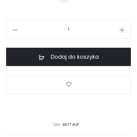
ilość
Sukienka
w
kwiaty
Dodaj do koszyka
czarna
-
cupro
i
wiskoza
SKU:
9577 KUP