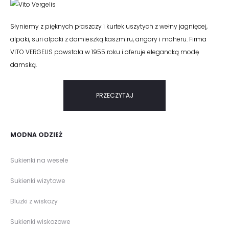
Słyniemy z pięknych płaszczy i kurtek uszytych z wełny jagnięcej,
alpaki, suri alpaki z domieszką kaszmiru, angory i moheru. Firma
VITO VERGELIS powstała w 1955 roku i oferuje elegancką modę
damską.
PRZECZYTAJ
MODNA ODZIEŻ
Sukienki na wesele
Sukienki wizytowe
Bluzki z wiskozy
Sukienki wiskozowe