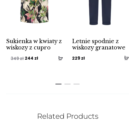
Sukienka w kwiaty z
Letnie spodnie z
wiskozy z cupro
wiskozy granatowe
Pierwotna
Aktualna
244
zł
229
zł
349
zł
cena
cena
wynosiła:
wynosi:
349 zł.
244 zł.
Related Products