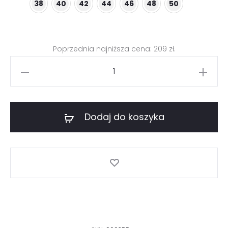
38
40
42
44
46
48
50
299 zł.
209 zł.
Poprzednia najniższa cena:
209
zł
.
ilość
Letnia
sukienka
bez
Dodaj do koszyka
rękawów
wiskoza
cupro