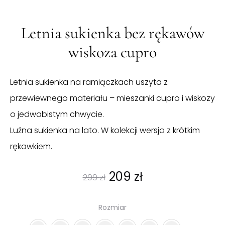
Letnia sukienka bez rękawów
wiskoza cupro
Letnia sukienka na ramiączkach uszyta z
przewiewnego materiału – mieszanki cupro i wiskozy
o jedwabistym chwycie.
Luźna sukienka na lato. W kolekcji wersja z krótkim
rękawkiem.
Pierwotna
Aktualna
209
zł
299
zł
cena
cena
Rozmiar
wynosiła:
wynosi: