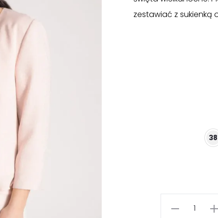
zestawiać z sukienką 
38
ilość
Wizytowy