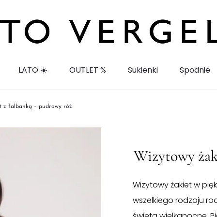
LATO ☀️
OUTLET %
Sukienki
Spodnie
t z falbanką – pudrowy róż
Wizytowy żaki
Wizytowy żakiet w pię
wszelkiego rodzaju rod
święta wielkanocne. P