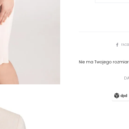
żakiet
z
falbanką
-
pudrowy
PODZIEL
FACE
róż
SIĘ
Nie ma Twojego rozmiar
DA