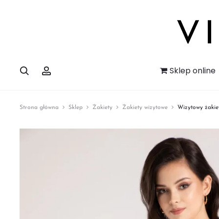
Szukaj
Account
Sklep online
Strona główna
Sklep
Żakiety
Żakiety wizytowe
Wizytowy żakie