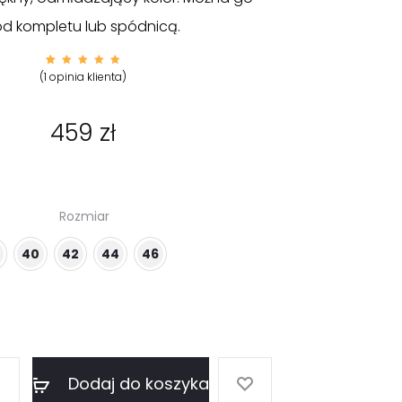
od kompletu lub spódnicą.
Ocenion
1
(
1
opinia klienta)
y
5.00
na 5 na
podsta
wie
oceny
459
zł
klienta
Rozmiar
40
42
44
46
Dodaj do koszyka