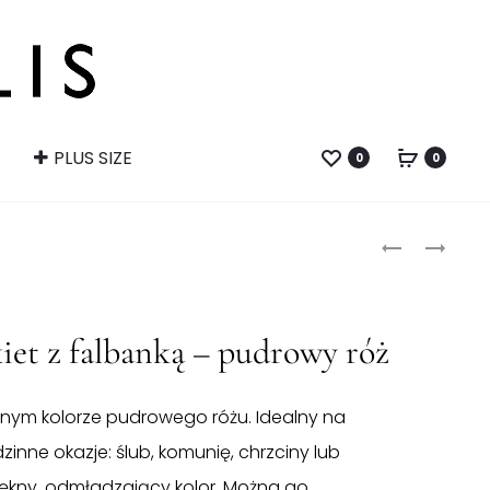
PLUS SIZE
0
0
Produ
RÓŻOWA
RÓŻOWA
SUKIENKA
BLUZKA
naviga
WIZYTOWA
BEZ
RĘKAWKÓW
et z falbanką – pudrowy róż
–
PUDROWY
RÓŻ
knym kolorze pudrowego różu. Idealny na
zinne okazje: ślub, komunię, chrzciny lub
iękny, odmładzający kolor. Można go