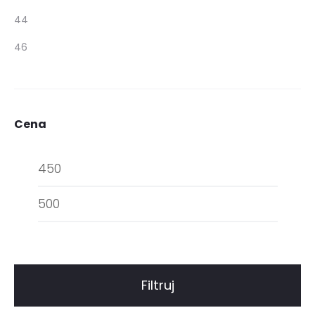
44
46
Cena
Cena
Cena
min.
maks.
Filtruj