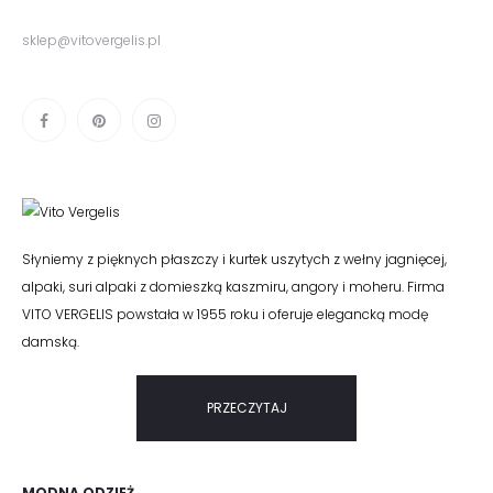
sklep@vitovergelis.pl
Słyniemy z pięknych płaszczy i kurtek uszytych z wełny jagnięcej,
alpaki, suri alpaki z domieszką kaszmiru, angory i moheru. Firma
VITO VERGELIS powstała w 1955 roku i oferuje elegancką modę
damską.
PRZECZYTAJ
MODNA ODZIEŻ