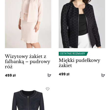
OSTATNIE ROZMIARY
Wizytowy żakiet z
Miękki pudełkowy
falbanką – pudrowy
żakiet
róż
499
zł
459
zł