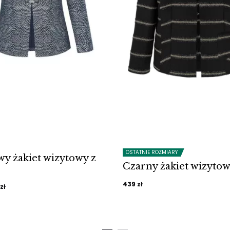
OSTATNIE ROZMIARY
y żakiet wizytowy z
Czarny żakiet wizyto
439
zł
rwotna
Aktualna
zł
a
cena
siła:
wynosi: