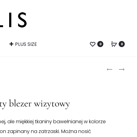
PLUS SIZE
0
0
Produ
GRANATOW
CZARNA
SPÓDNICA
SUKIENKA
naviga
OŁÓWKOW
Z
MIDI
KOŁNIERZYK
ty blezer wizytowy
ej, ale miękkiej tkaniny bawełnianej w kolorze
on zapinany na zatrzaski. Można nosić