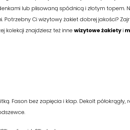
enkami lub plisowaną spódnicą i złotym topem. N
 Potrzebny Ci wizytowy żakiet dobrej jakości? Zaj
 kolekcji znajdziesz też inne
wizytowe żakiety
i
m
itką. Fason bez zapięcia i klap. Dekolt półokrągły,
podszewce.