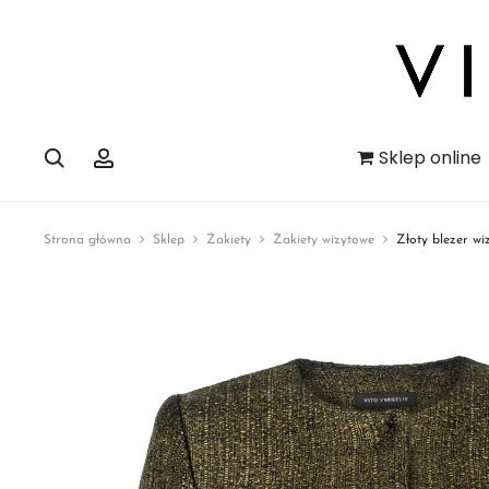
Szukaj
Account
Sklep online
Strona główna
Sklep
Żakiety
Żakiety wizytowe
Złoty blezer wi