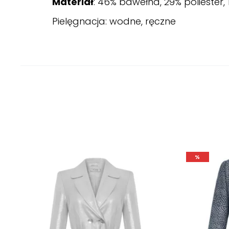
Materiał
: 46% bawełna, 29% poliester,
Pielęgnacja: wodne, ręczne
%