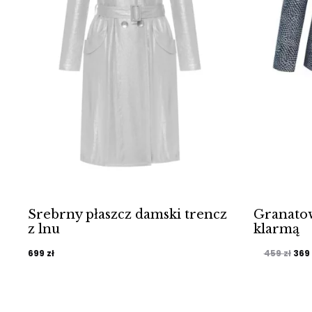
Srebrny płaszcz damski trencz
Granatow
z lnu
klarmą
Pie
699
zł
369
459
zł
cen
wyno