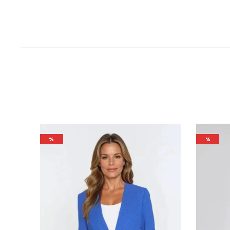
459 
%
%