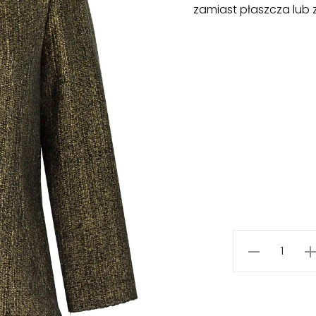
zamiast płaszcza lub z
ilość
Złoty
blezer
wizytowy