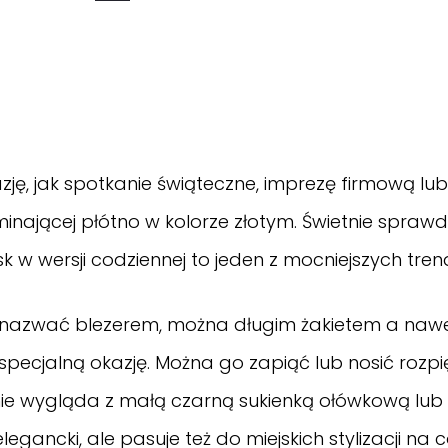
zję, jak spotkanie świąteczne, imprezę firmową lu
nającej płótno w kolorze złotym. Świetnie sprawd
k w wersji codziennej to jeden z mocniejszych tre
nazwać blezerem, można długim żakietem a naw
a specjalną okazję. Można go zapiąć lub nosić rozpię
nie wygląda z małą czarną sukienką ołówkową lub
gancki, ale pasuje też do miejskich stylizacji na co