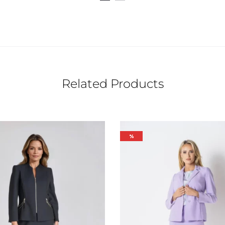
zł.
369 zł.
Related Products
%