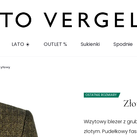
LATO ☀️
OUTLET %
Sukienki
Spodnie
zytowy
OSTATNIE ROZMIARY
Zło
Wizytowy blezer z grub
złotym. Pudełkowy fas