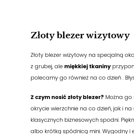
Złoty blezer wizytowy
Złoty blezer wizytowy na specjalną oka
z grubej, ale
miękkiej tkaniny
przypomi
polecamy go również na co dzień . Błys
Z czym nosić złoty blezer?
Można go 
okrycie wierzchnie na co dzień, jak i n
klasycznych biznesowych spodni. Pięk
albo krótką spódnicą mini. Wygodny i ele