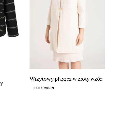
Wizytowy płaszcz w złoty wzór
Z
wy
Pierwotna
Aktualna
260
zł
649
zł
6
cena
cena
wynosiła:
wynosi:
649 zł.
260 zł.