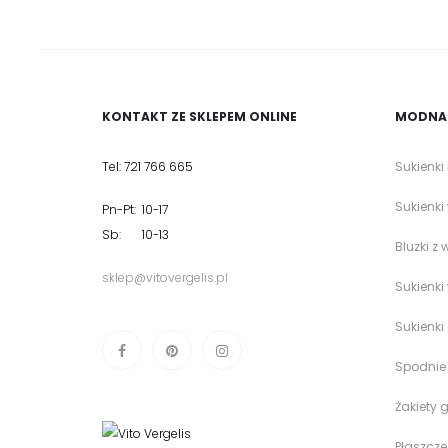
KONTAKT ZE SKLEPEM ONLINE
MODNA 
Tel: 721 766 665
Sukienki
Sukienki
Pn-Pt: 10-17
Sb: 10-13
Bluzki z 
sklep@vitovergelis.pl
Sukienki
Sukienki
Spodnie
Żakiety 
Płaszcz