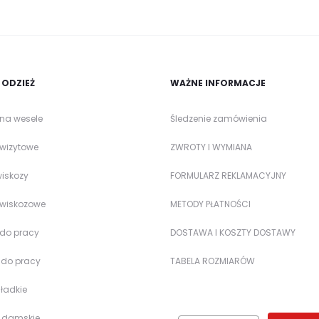
ODZIEŻ
WAŻNE INFORMACJE
 na wesele
Śledzenie zamówienia
 wizytowe
ZWROTY I WYMIANA
wiskozy
FORMULARZ REKLAMACYJNY
 wiskozowe
METODY PŁATNOŚCI
 do pracy
DOSTAWA I KOSZTY DOSTAWY
 do pracy
TABELA ROZMIARÓW
gładkie
e damskie