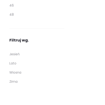
46
48
Filtruj wg.
Jesień
Lato
Wiosna
Zima