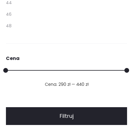
44
46
48
Cena
Cena:
290 zł
Cena
Cena
—
440 zł
min.
maks.
Filtruj