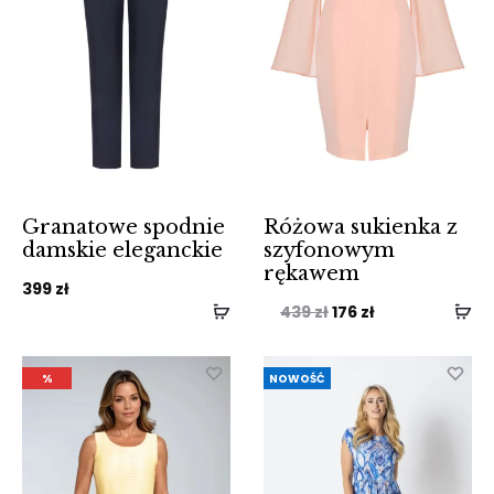
Granatowe spodnie
Różowa sukienka z
damskie eleganckie
szyfonowym
rękawem
399
zł
Pierwotna
Aktualna
439
zł
176
zł
cena
cena
wynosiła:
wynosi:
%
NOWOŚĆ
439 zł.
176 zł.