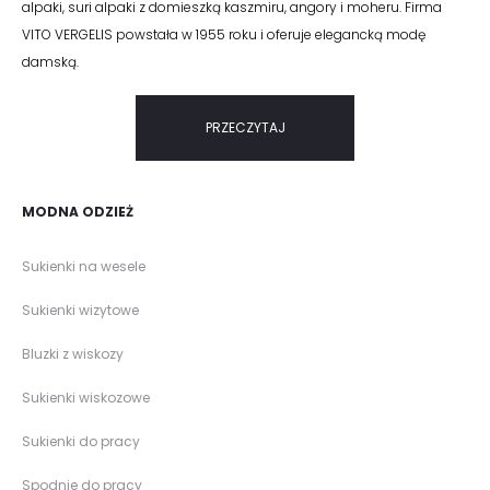
alpaki, suri alpaki z domieszką kaszmiru, angory i moheru. Firma
VITO VERGELIS powstała w 1955 roku i oferuje elegancką modę
damską.
PRZECZYTAJ
MODNA ODZIEŻ
Sukienki na wesele
Sukienki wizytowe
Bluzki z wiskozy
Sukienki wiskozowe
Sukienki do pracy
Spodnie do pracy