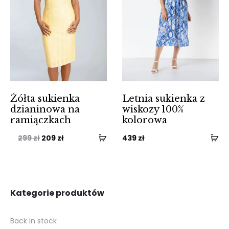
Żółta sukienka
Letnia sukienka z
dzianinowa na
wiskozy 100%
ramiączkach
kolorowa
Pierwotna
Aktualna
299
zł
209
zł
439
zł
cena
cena
wynosiła:
wynosi:
299 zł.
209 zł.
Kategorie produktów
Back in stock