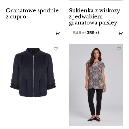
Granatowe spodnie
Sukienka z wiskozy
z cupro
z jedwabiem
granatowa paisley
Pierwotna
Aktualna
549
zł
359
zł
cena
cena
wynosiła:
wynosi:
549 zł.
359 zł.