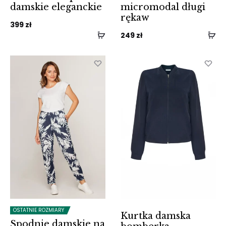
damskie eleganckie
micromodal długi
rękaw
399
zł
249
zł
OSTATNIE ROZMIARY
Kurtka damska
Spodnie damskie na