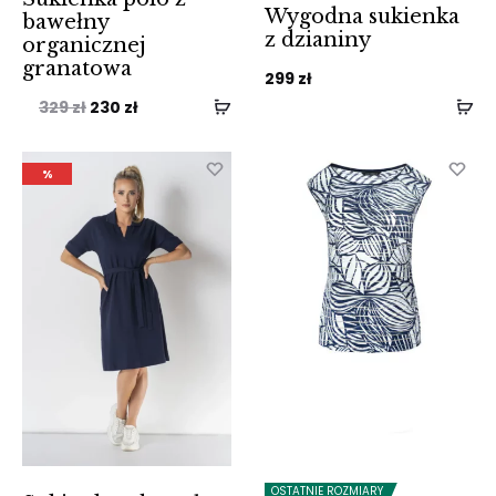
Wygodna sukienka
bawełny
z dzianiny
organicznej
granatowa
299
zł
Pierwotna
Aktualna
329
zł
230
zł
cena
cena
wynosiła:
wynosi:
%
329 zł.
230 zł.
OSTATNIE ROZMIARY