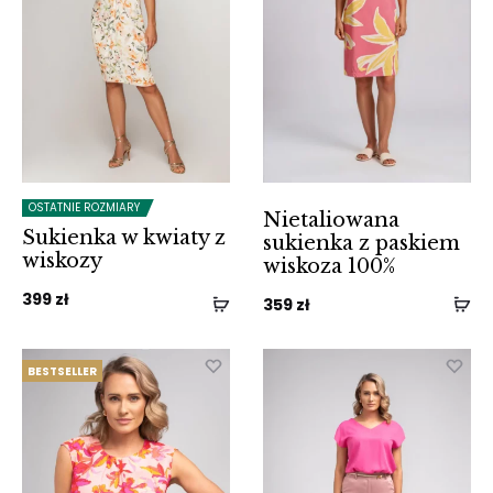
OSTATNIE ROZMIARY
Nietaliowana
Sukienka w kwiaty z
sukienka z paskiem
wiskozy
wiskoza 100%
399
zł
359
zł
BESTSELLER