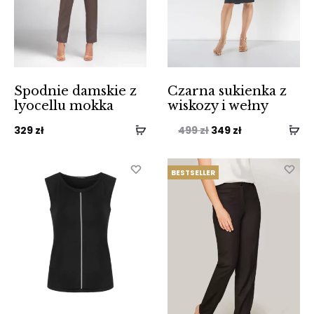
Spodnie damskie z
Czarna sukienka z
lyocellu mokka
wiskozy i wełny
Pierwotna
Aktualna
329
zł
499
zł
349
zł
cena
cena
wynosiła:
wynosi:
BESTSELLER
499 zł.
349 zł.