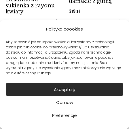
damskie z gumą
sukienka z rayonu
319
zł
kwiaty
299
zł
Polityka coookies
BESTSELLER
%
Aby zapewnić jak najlepsze wrażenia, korzystamy z technologii,
takich jak pliki cookie, do przechowywania i/lub uzyskiwania
dostępu do informacji o urządzeniu. Zgoda na te technologie
pozwoli nam przetwarzać dane, takie jak zachowanie podczas
przeglądania lub unikalne identyfikatory na tej stronie. Brak
wyrażenia zgody lub wycofanie zgody może niekorzystnie wpłynąć
na niektóre cechy i funkcje.
Akceptuję
Odmów
Preferencje
OSTATNIE ROZMIARY
Granatowa