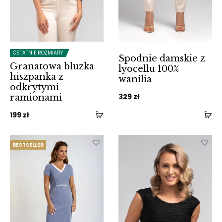
OSTATNIE ROZMIARY
Spodnie damskie z
Granatowa bluzka
lyocellu 100%
hiszpanka z
wanilia
odkrytymi
329
zł
ramionami
199
zł
BESTSELLER