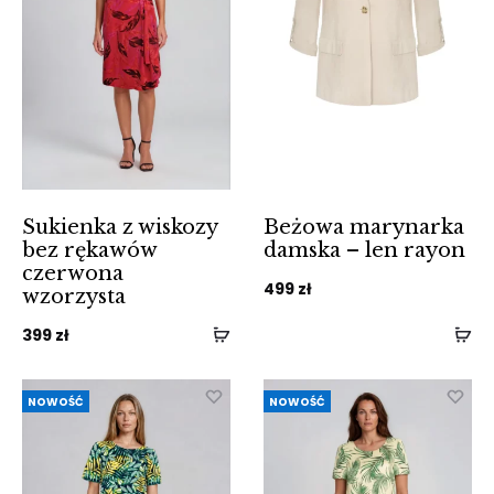
Sukienka z wiskozy
Beżowa marynarka
bez rękawów
damska – len rayon
czerwona
499
zł
wzorzysta
399
zł
NOWOŚĆ
NOWOŚĆ