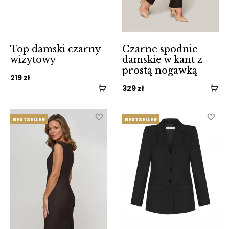
Top damski czarny
Czarne spodnie
wizytowy
damskie w kant z
prostą nogawką
219
zł
329
zł
BESTSELLER
BESTSELLER