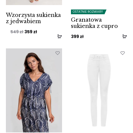
OSTATNIE ROZMIARY
Wzorzysta sukienka
Granatowa
z jedwabiem
sukienka z cupro
Pierwotna
Aktualna
549
zł
359
zł
399
zł
cena
cena
wynosiła:
wynosi:
549 zł.
359 zł.