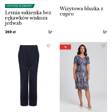
OSTATNIE ROZMIARY
Wizytowa bluzka z
Letnia sukienka bez
cupro
rękawków wiskoza
jedwab
359
zł
%