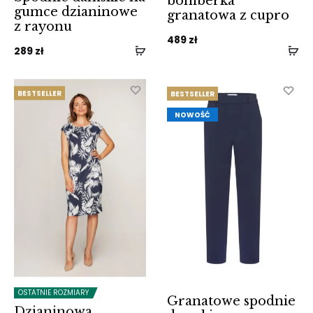
bomberka
gumce dzianinowe
granatowa z cupro
z rayonu
489
zł
289
zł
BESTSELLER
BESTSELLER
NOWOŚĆ
OSTATNIE ROZMIARY
Granatowe spodnie
Dzianinowa