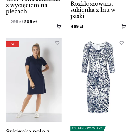
Rozkloszowana
z wycięciem na
sukienka z lnu w
plecach
paski
Pierwotna
Aktualna
299
zł
209
zł
459
zł
cena
cena
wynosiła:
wynosi:
%
299 zł.
209 zł.
OSTATNIE ROZMIARY
Sukienka polo z