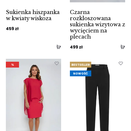
Sukienka hiszpanka
Czarna
w kwiaty wiskoza
rozkloszowana
sukienka wizytowa z
459
zł
wycięciem na
plecach
499
zł
%
BESTSELLER
NOWOŚĆ