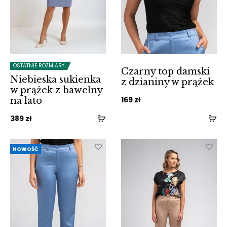
OSTATNIE ROZMIARY
Czarny top damski
Niebieska sukienka
z dzianiny w prążek
w prążek z bawełny
169
zł
na lato
389
zł
NOWOŚĆ