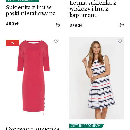
Letnia sukienka z
Sukienka z lnu w
wiskozy i lnu z
paski nietaliowana
kapturem
459
zł
379
zł
%
OSTATNIE ROZMIARY
Czerwona sukienka