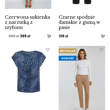
Czerwona sukienka
Czarne spodnie
z narzutką z
damskie z gumą w
szyfonu
pasie
Pierwotna
Aktualna
569
zł
399
zł
319
zł
cena
cena
wynosiła:
wynosi:
BESTSELLER
569 zł.
399 zł.
NOWOŚĆ