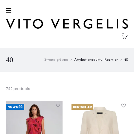
40
Strona główna
Atrybut produktu: Rozmiar
40
Wyświetlanie
742 products
1–
32
z
NOWOŚĆ
BESTSELLER
742
wyników