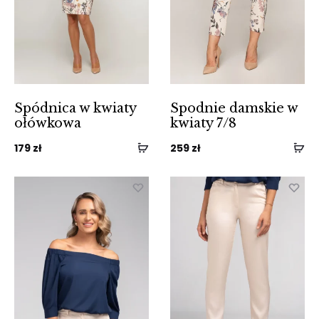
Spódnica w kwiaty
Spodnie damskie w
ołówkowa
kwiaty 7/8
179
zł
259
zł