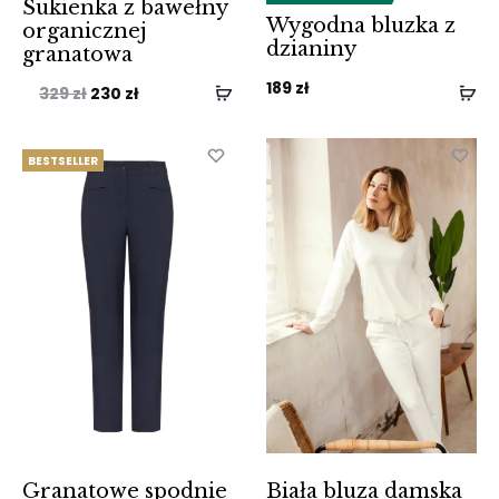
Sukienka z bawełny
Wygodna bluzka z
organicznej
dzianiny
granatowa
189
zł
Pierwotna
Aktualna
329
zł
230
zł
cena
cena
wynosiła:
wynosi:
BESTSELLER
329 zł.
230 zł.
Granatowe spodnie
Biała bluza damska