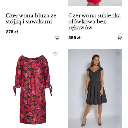
Czerwona bluza ze
Czerwona sukienka
stójką i suwakami
ołówkowa bez
rękawów
279
zł
369
zł