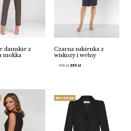
e damskie z
Czarna sukienka z
lu mokka
wiskozy i wełny
Pierwotna
Aktualna
419
zł
293
zł
cena
cena
wynosiła:
wynosi:
419 zł.
293 zł.
BESTSELLER