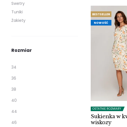
Swetry
Tuniki
BESTSELLER
Żakiety
NOWOŚĆ
Rozmiar
34
36
38
40
OSTATNIE ROZMIARY
44
Sukienka w kw
wiskozy
46