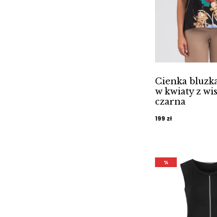
Cienka bluzk
w kwiaty z wi
czarna
199
zł
%