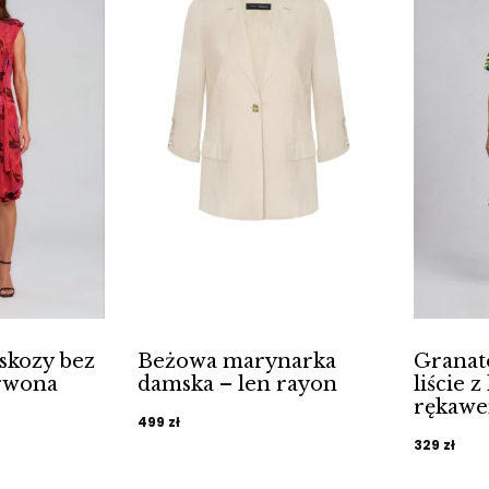
skozy bez
Beżowa marynarka
Granat
rwona
damska – len rayon
liście 
rękaw
499
zł
329
zł