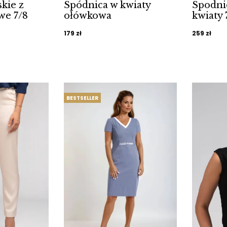
kie z
Spódnica w kwiaty
Spodni
we 7/8
ołówkowa
kwiaty 
179
zł
259
zł
BESTSELLER