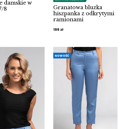
e damskie w
Granatowa bluzka
7/8
hiszpanka z odkrytymi
ramionami
199
zł
NOWOŚĆ