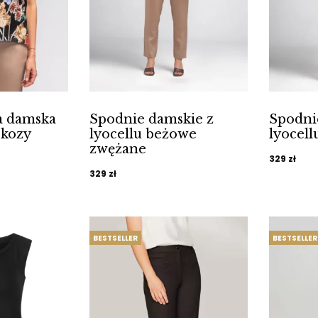
a damska
Spodnie damskie z
Spodni
skozy
lyocellu beżowe
lyocel
zwężane
329
zł
329
zł
BESTSELLER
BESTSELLER