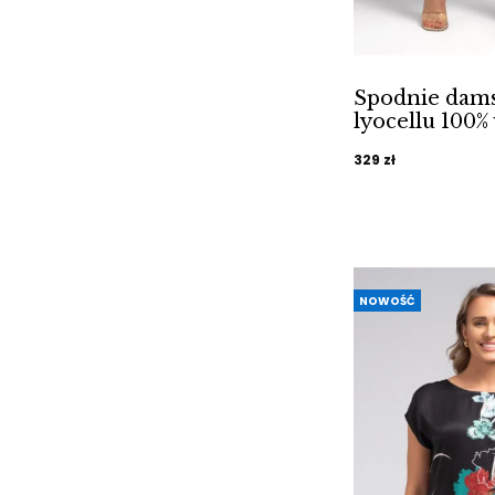
Spodnie dams
lyocellu 100%
329
zł
NOWOŚĆ