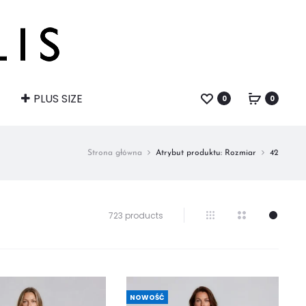
PLUS SIZE
0
0
Strona główna
Atrybut produktu: Rozmiar
42
Wyświetlanie
723 products
1–
32
z
723
wyników
NOWOŚĆ