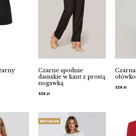
zarny
Czarne spodnie
Czarna
damskie w kant z prostą
ołówko
nogawką
lna
329
zł
329
zł
i:
BESTSELLER