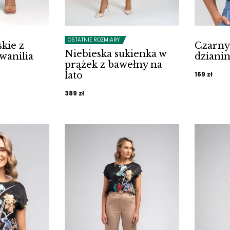
OSTATNIE ROZMIARY
kie z
Czarny
Niebieska sukienka w
 wanilia
dziani
prążek z bawełny na
lato
169
zł
389
zł