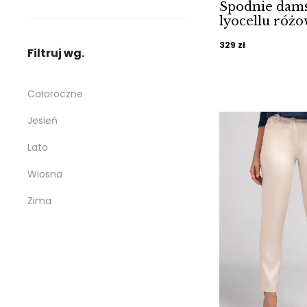
Spodnie dams
lyocellu różo
329
zł
Filtruj wg.
Całoroczne
Jesień
Lato
Wiosna
Zima