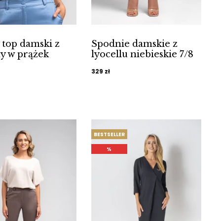
 top damski z
Spodnie damskie z
ny w prążek
lyocellu niebieskie 7/8
329
zł
BESTSELLER
%