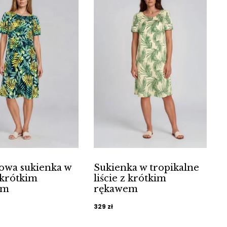
owa sukienka w
Sukienka w tropikalne
z krótkim
liście z krótkim
em
rękawem
329
zł