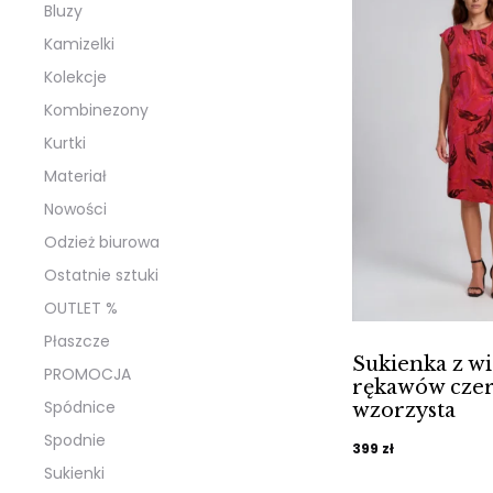
Bluzy
Kamizelki
Kolekcje
Kombinezony
Kurtki
Materiał
Nowości
Odzież biurowa
Ostatnie sztuki
OUTLET %
Płaszcze
Sukienka z wi
PROMOCJA
rękawów cze
Spódnice
wzorzysta
Spodnie
399
zł
Sukienki