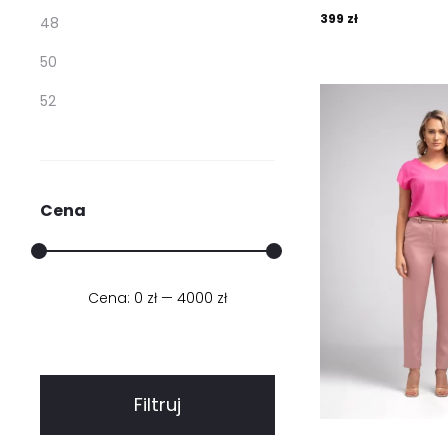
399
zł
48
50
52
Cena
Cena:
0 zł
Cena
Cena
—
4000 zł
min.
maks.
Filtruj