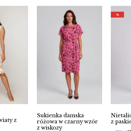
%
Sukienka damska
Nietal
iaty z
różowa w czarny wzór
z paski
z wiskozy