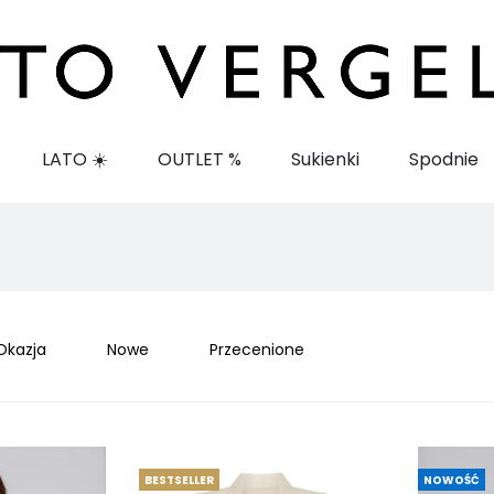
LATO ☀️
OUTLET %
Sukienki
Spodnie
Okazja
Nowe
Przecenione
BESTSELLER
NOWOŚĆ