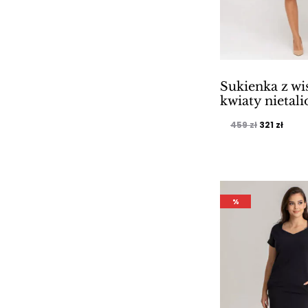
Sukienka z wi
kwiaty nietal
Pierwotna
Aktu
459
zł
321
zł
cena
cena
wynosiła:
wynos
459 zł.
321 zł
%