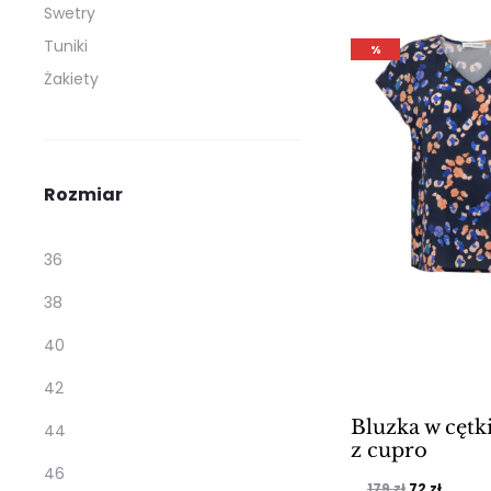
Swetry
419 zł.
293 zł
Tuniki
%
Żakiety
Rozmiar
36
38
40
42
Bluzka w cętk
44
z cupro
46
Pierwotna
Aktua
179
zł
72
zł