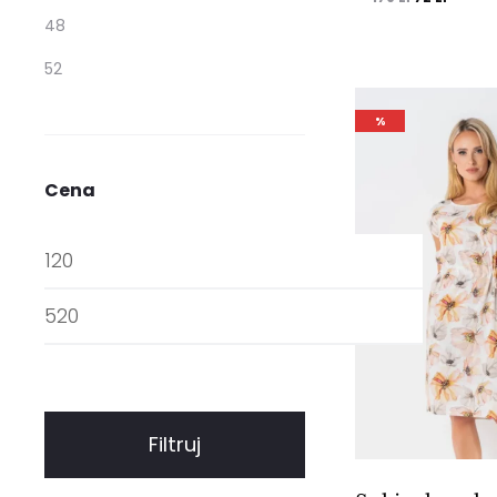
48
cena
cena
wynosiła:
wynosi
52
179 zł.
72 zł.
%
Cena
Cena
min.
Cena
maks.
Filtruj