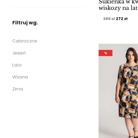
Sukienka w kw
wiskozy na la
Pierwotna
Aktu
389
zł
272
zł
Filtruj wg.
cena
cena
wynosiła:
wyno
Całoroczne
389 zł.
272 z
Jesień
%
Lato
Wiosna
Zima