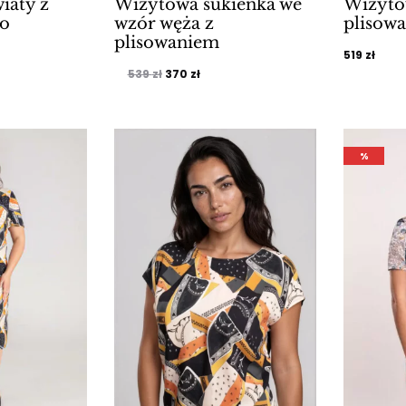
iaty z
Wizytowa sukienka we
Wizyto
to
wzór węża z
plisowa
plisowaniem
alna
519
zł
Pierwotna
Aktualna
539
zł
370
zł
cena
cena
si:
wynosiła:
wynosi:
ł.
539 zł.
370 zł.
%