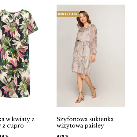
349 zł.
140 zł.
BESTSELLER
a w kwiaty z
Szyfonowa sukienka
 z cupro
wizytowa paisley
ierwotna
Aktualna
44
zł
479
zł