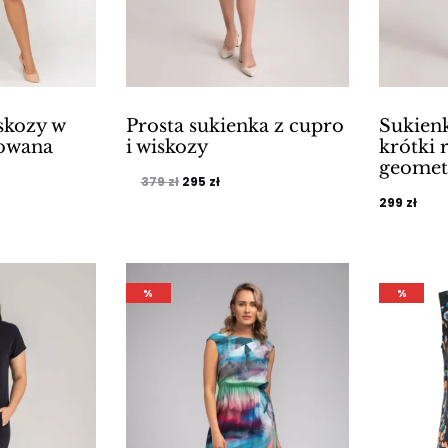
skozy w
Prosta sukienka z cupro
Sukienk
iowana
i wiskozy
krótki 
geomet
alna
Pierwotna
Aktualna
379
zł
295
zł
299
zł
cena
cena
i:
wynosiła:
wynosi:
.
379 zł.
295 zł.
%
%