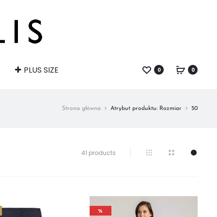
PLUS SIZE
0
0
Strona główna
Atrybut produktu: Rozmiar
50
Wyświetlanie
41 products
1–
32
z
41
wyników
%