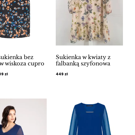
sukienka bez
Sukienka w kwiaty z
w wiskoza cupro
falbanką szyfonowa
ierwotna
Aktualna
09
zł
449
zł
ena
cena
ynosiła:
wynosi:
9 zł.
209 zł.