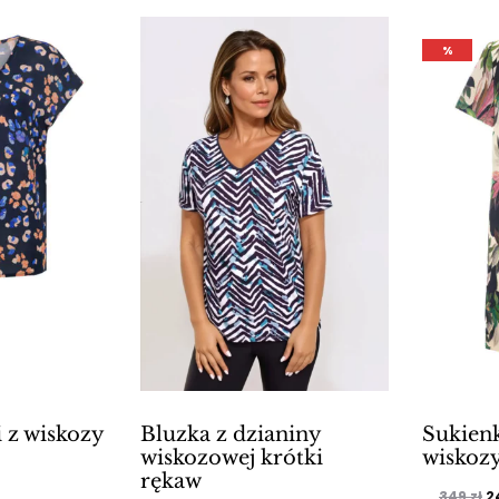
.
%
i z wiskozy
Bluzka z dzianiny
Sukienk
wiskozowej krótki
wiskozy
rękaw
lna
P
349
zł
2