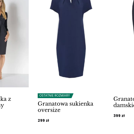
OSTATNIE ROZMIARY
ka z
Granat
Granatowa sukienka
ny
damskie
oversize
alna
399
zł
299
zł
i: