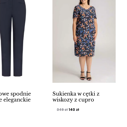
owe spodnie
Sukienka w cętki z
 eleganckie
wiskozy z cupro
Pierwotna
Aktualna
349
zł
140
zł
cena
cena
wynosiła:
wynosi: