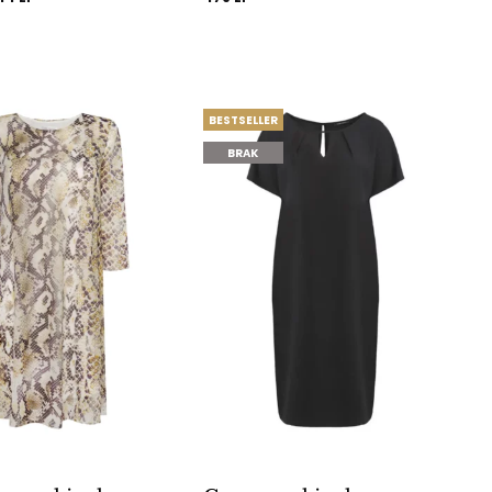
ena
cena
ynosiła:
wynosi:
9 zł.
244 zł.
BESTSELLER
BRAK