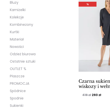
Bluzy
%
Kamizelki
Kolekcje
Kombinezony
Kurtki
Materiał
Nowości
Odzież biurowa
Ostatnie sztuki
OUTLET %
Płaszcze
Czarna sukien
PROMOCJA
wiskozy i weł
Spódnice
Pierwotna
Aktu
419
zł
293
zł
Spodnie
cena
cena
Sukienki
wynosiła:
wynos