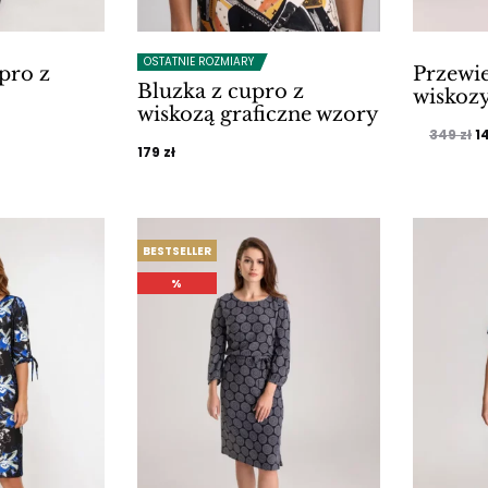
OSTATNIE ROZMIARY
pro z
Przewi
Bluzka z cupro z
wiskoz
wiskozą graficzne wzory
alna
P
349
zł
1
179
zł
c
si:
w
ł.
34
BESTSELLER
%