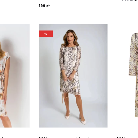
199
zł
c
:
w
34
%