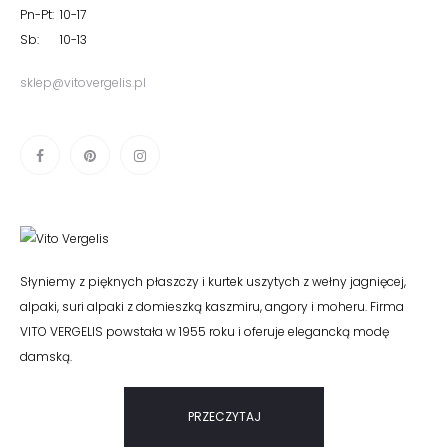
Pn-Pt: 10-17
Sb: 10-13
sklep@vitovergelis.pl
Słyniemy z pięknych płaszczy i kurtek uszytych z wełny jagnięcej,
alpaki, suri alpaki z domieszką kaszmiru, angory i moheru. Firma
VITO VERGELIS powstała w 1955 roku i oferuje elegancką modę
damską.
PRZECZYTAJ