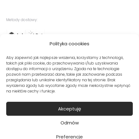
Metody dostawy:
Polityka coookies
Bezpieczne płatności:
Aby zapewnić jak najlepsze wrażenia, korzystamy z technologii,
takich jak pliki cookie, do przechowywania i/lub uzyskiwania
dostępu do informacji o urządzeniu. Zgoda na te technologie
pozwoli nam przetwarzać dane, takie jak zachowanie podczas
przeglądania lub unikalne identyfikatory na tej stronie. Brak
wyrażenia zgody lub wycofanie zgody może niekorzystnie wpłynąć
na niektóre cechy i funkcje.
© Copyright VITO VERGELIS® Sklep internetowy z odzieżą damską
Akceptuję
Odmów
kontakt
•
regulamin
•
polityka prywatności
Preferencje