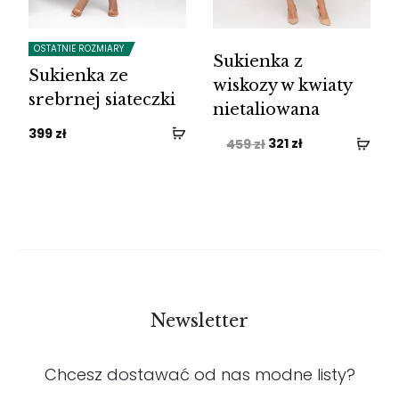
OSTATNIE ROZMIARY
Sukienka z
Sukienka ze
wiskozy w kwiaty
srebrnej siateczki
nietaliowana
399
zł
Pierwotna
Aktualna
321
zł
459
zł
cena
cena
wynosiła:
wynosi:
459 zł.
321 zł.
Newsletter
Chcesz dostawać od nas modne listy?