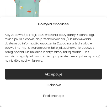
Polityka coookies
Aby zapewnić jak najlepsze wrażenia, korzystamy z technologii,
takich jak pliki cookie, do przechowywania i/lub uzyskiwania
dostępu do informacji o urządzeniu. Zgoda na te technologie
pozwoli nam przetwarzać dane, takie jak zachowanie podczas
przeglądania lub unikalne identyfikatory na tej stronie. Brak
wyrażenia zgody lub wycofanie zgody może niekorzystnie wpłynąć
Miętowa bluzka z
na niektóre cechy i funkcje.
wiskozy w kwiaty
Wyprzedane
Akceptuję
Odmów
Preferencje