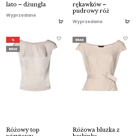
lato – dżungla
rękawków –
pudrowy róż
Wyprzedane
Wyprzedane
%
BRAK
BRAK
Różowy top
Różowa bluzka z