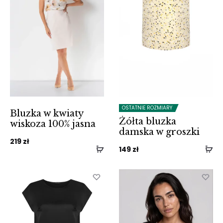
OSTATNIE ROZMIARY
Bluzka w kwiaty
Żółta bluzka
wiskoza 100% jasna
damska w groszki
219
zł
149
zł