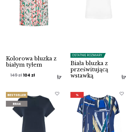
OSTATNIE ROZMIARY
Kolorowa bluzka z
Biała bluzka z
białym tyłem
prześwitującą
Pierwotna
Aktualna
149
zł
104
zł
wstawką
cena
cena
wynosiła:
wynosi:
BESTSELLER
%
149 zł.
104 zł.
BRAK