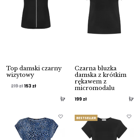
Top damski czarny
Czarna bluzka
wizytowy
damska z krótkim
rękawem z
Pierwotna
Aktualna
219
zł
153
zł
micromodalu
cena
cena
199
zł
wynosiła:
wynosi:
219 zł.
153 zł.
BESTSELLER