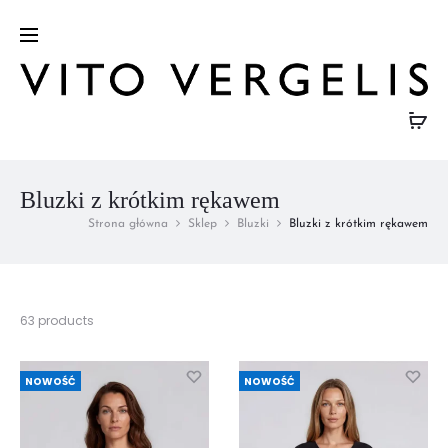
e
Bluzki z krótkim rękawem
Strona główna
Sklep
Bluzki
Bluzki z krótkim rękawem
Wyświetlanie
63 products
1–
32
z
NOWOŚĆ
NOWOŚĆ
63
wyników