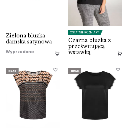
OSTATNIE ROZMIARY
Zielona bluzka
Czarna bluzka z
damska satynowa
prześwitującą
Wyprzedane
wstawką
BRAK
BRAK