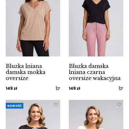
Bluzka lniana
Bluzka damska
damska mokka
lniana czarna
oversize
oversize wakacyjna
149
zł
149
zł
NOWOŚĆ