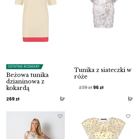
OSTATNIE ROZMIARY
Tunika z siateczki w
Beżowa tunika
róże
dzianinowa z
Pierwotna
Aktualna
239
zł
96
zł
kokardą
cena
cena
269
zł
wynosiła:
wynosi:
239 zł.
96 zł.