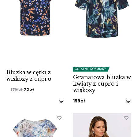
OSTATNIE ROZMIARY
Bluzka w cętki z
Granatowa bluzka w
wiskozy z cupro
kwiaty z cupro i
Pierwotna
Aktualna
179
zł
72
zł
wiskozy
cena
cena
199
zł
wynosiła:
wynosi:
179 zł.
72 zł.