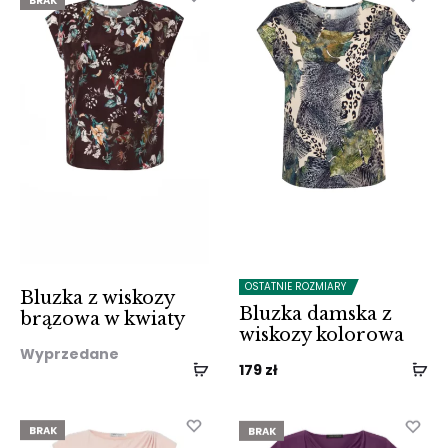
BRAK
OSTATNIE ROZMIARY
Bluzka z wiskozy
Bluzka damska z
brązowa w kwiaty
wiskozy kolorowa
Wyprzedane
179
zł
BRAK
BRAK