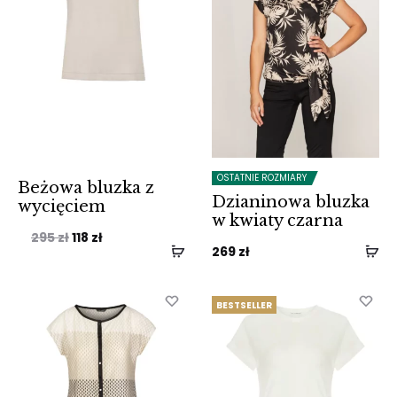
OSTATNIE ROZMIARY
Beżowa bluzka z
Dzianinowa bluzka
wycięciem
w kwiaty czarna
Pierwotna
Aktualna
295
zł
118
zł
269
zł
cena
cena
wynosiła:
wynosi:
BESTSELLER
295 zł.
118 zł.