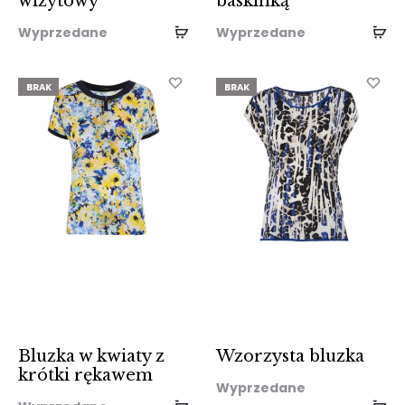
wizytowy
baskinką
Wyprzedane
Wyprzedane
BRAK
BRAK
Bluzka w kwiaty z
Wzorzysta bluzka
krótki rękawem
Wyprzedane