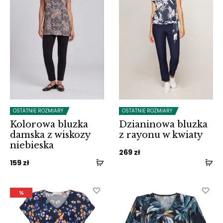
OSTATNIE ROZMIARY
OSTATNIE ROZMIARY
Kolorowa bluzka
Dzianinowa bluzka
damska z wiskozy
z rayonu w kwiaty
niebieska
269
zł
159
zł
%