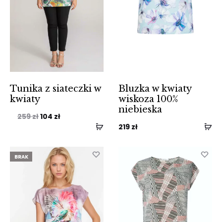
Tunika z siateczki w
Bluzka w kwiaty
kwiaty
wiskoza 100%
niebieska
Pierwotna
Aktualna
259
zł
104
zł
219
zł
cena
cena
wynosiła:
wynosi:
BRAK
259 zł.
104 zł.