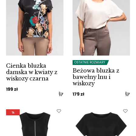
OSTATNIE ROZMIARY
Cienka bluzka
Beżowa bluzka z
damska w kwiaty z
bawełny lnu i
wiskozy czarna
wiskozy
199
zł
179
zł
%