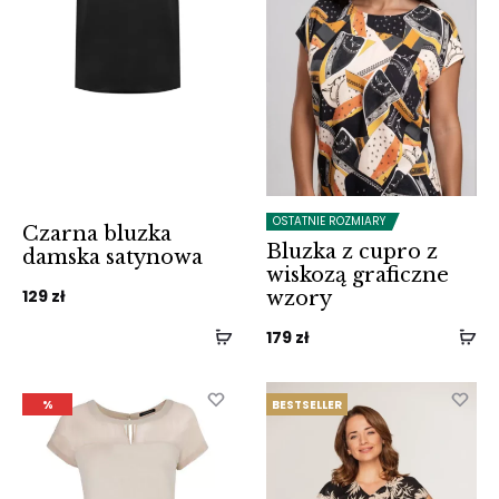
OSTATNIE ROZMIARY
Czarna bluzka
Bluzka z cupro z
damska satynowa
wiskozą graficzne
129
zł
wzory
179
zł
%
BESTSELLER