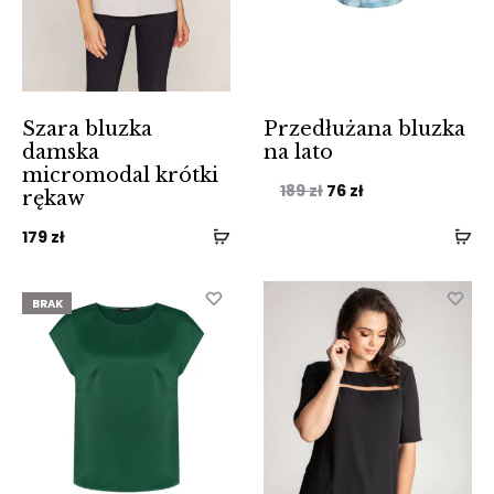
Szara bluzka
Przedłużana bluzka
damska
na lato
micromodal krótki
Pierwotna
Aktualna
189
zł
76
zł
rękaw
cena
cena
179
zł
wynosiła:
wynosi:
189 zł.
76 zł.
BRAK