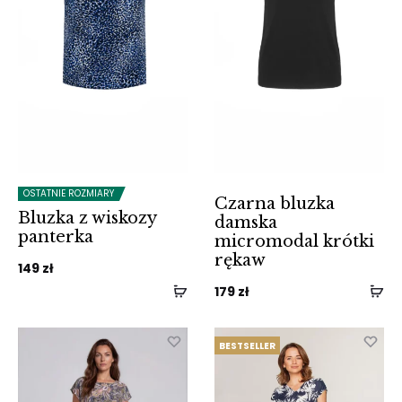
OSTATNIE ROZMIARY
Czarna bluzka
Bluzka z wiskozy
damska
panterka
micromodal krótki
rękaw
149
zł
179
zł
BESTSELLER