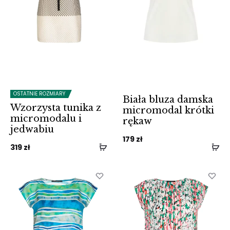
OSTATNIE ROZMIARY
Biała bluza damska
Wzorzysta tunika z
micromodal krótki
micromodalu i
rękaw
jedwabiu
179
zł
319
zł