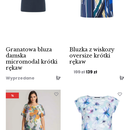
Granatowa bluza
Bluzka z wiskozy
damska
oversize krótki
micromodal krótki
rękaw
rękaw
Pierwotna
Aktualna
199
zł
139
zł
Wyprzedane
cena
cena
wynosiła:
wynosi:
%
199 zł.
139 zł.