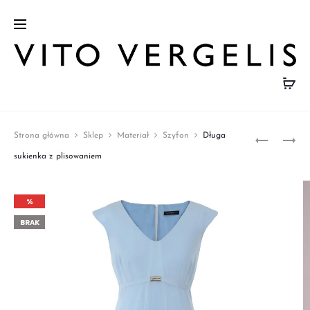
Prod
SUKIENK
KLASYCZ
Strona główna
Sklep
Materiał
Szyfon
Długa
W
CZERWO
navig
sukienka z plisowaniem
BIAŁE
ŻAKIET
KWIATKI
%
BRAK