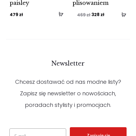
paisley
plisowaniem
Pierwotna
Aktualna
479
zł
328
zł
469
zł
cena
cena
wynosiła:
wynosi:
469 zł.
328 zł.
Newsletter
Chcesz dostawać od nas modne listy?
Zapisz się newsletter o nowościach,
poradach stylisty i promocjach.
Zapisuję się