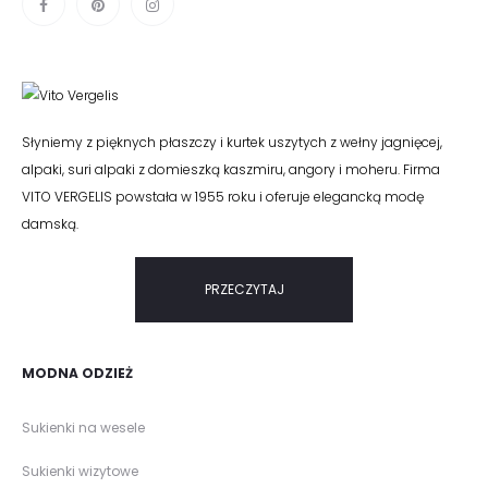
Słyniemy z pięknych płaszczy i kurtek uszytych z wełny jagnięcej,
alpaki, suri alpaki z domieszką kaszmiru, angory i moheru. Firma
VITO VERGELIS powstała w 1955 roku i oferuje elegancką modę
damską.
PRZECZYTAJ
MODNA ODZIEŻ
Sukienki na wesele
Sukienki wizytowe