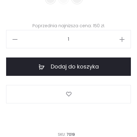
Poprzednia najniższa cena:
150
zł
.
ilość
Długa
sukienka
z
Dodaj do koszyka
plisowaniem
SKU:
7019