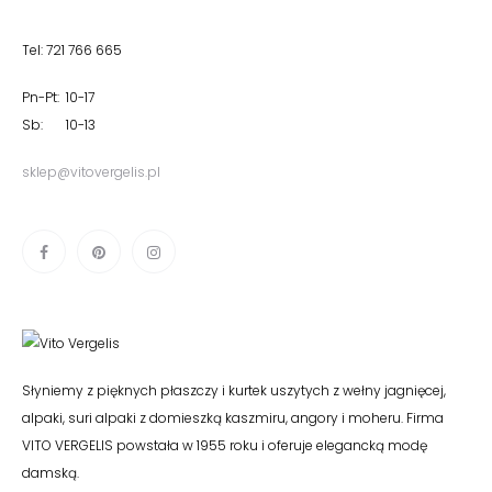
Tel: 721 766 665
Pn-Pt: 10-17
Sb: 10-13
sklep@vitovergelis.pl
Słyniemy z pięknych płaszczy i kurtek uszytych z wełny jagnięcej,
alpaki, suri alpaki z domieszką kaszmiru, angory i moheru. Firma
VITO VERGELIS powstała w 1955 roku i oferuje elegancką modę
damską.