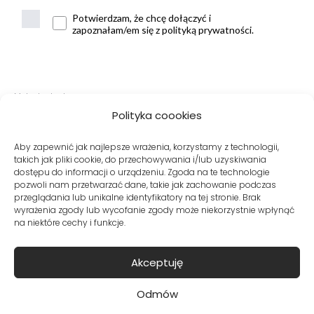
Potwierdzam, że chcę dołączyć i
zapoznałam/em się z polityką prywatności.
Metody dostawy:
Polityka coookies
Aby zapewnić jak najlepsze wrażenia, korzystamy z technologii,
takich jak pliki cookie, do przechowywania i/lub uzyskiwania
Bezpieczne płatności:
dostępu do informacji o urządzeniu. Zgoda na te technologie
pozwoli nam przetwarzać dane, takie jak zachowanie podczas
przeglądania lub unikalne identyfikatory na tej stronie. Brak
wyrażenia zgody lub wycofanie zgody może niekorzystnie wpłynąć
na niektóre cechy i funkcje.
Akceptuję
© Copyright VITO VERGELIS® Sklep internetowy z odzieżą damską
Odmów