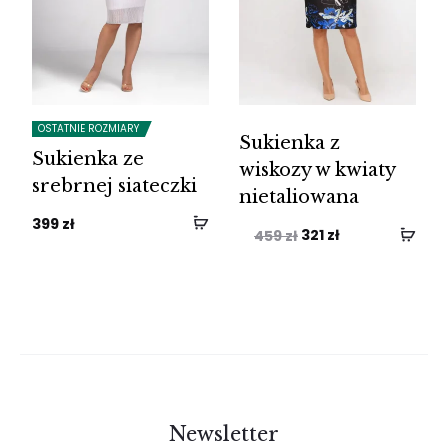
OSTATNIE ROZMIARY
Sukienka z
Sukienka ze
wiskozy w kwiaty
srebrnej siateczki
nietaliowana
399
zł
Pierwotna
Aktualna
321
zł
459
zł
cena
cena
wynosiła:
wynosi:
459 zł.
321 zł.
Newsletter