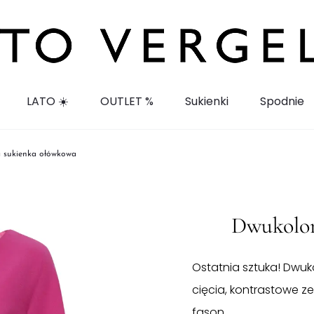
LATO ☀️
OUTLET %
Sukienki
Spodnie
 sukienka ołówkowa
Dwukolor
Ostatnia sztuka! Dwuk
cięcia, kontrastowe z
fason.