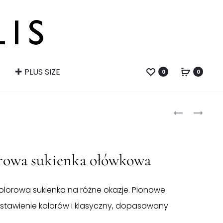
PLUS SIZE
0
0
Produ
DWUKOLOR
DWUKOLOR
SPÓDNICA
BLUZKA
naviga
OŁÓWKOW
owa sukienka ołówkowa
olorowa sukienka na różne okazje. Pionowe
estawienie kolorów i klasyczny, dopasowany