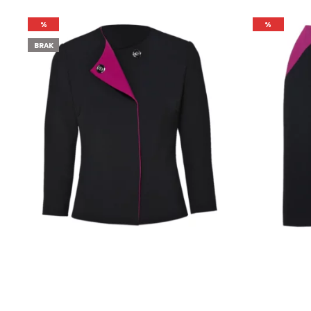
%
%
BRAK