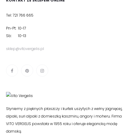
KONTAKT ZE SKLEPEM ONLINE
Tel: 721 766 665
Pn-Pt: 10-17
Sb: 10-13
sklep@vitovergelis.pl
Słyniemy z pięknych płaszczy i kurtek uszytych z wełny jagnięcej,
alpaki, suri alpaki z domieszką kaszmiru, angory i moheru. Firma
VITO VERGELIS powstała w 1955 roku i oferuje elegancką modę
damską.