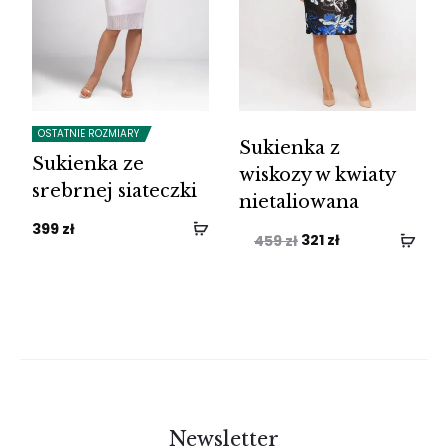
OSTATNIE ROZMIARY
Sukienka z
Sukienka ze
wiskozy w kwiaty
srebrnej siateczki
nietaliowana
399
zł
Pierwotna
Aktualna
321
zł
459
zł
cena
cena
wynosiła:
wynosi:
459 zł.
321 zł.
Newsletter