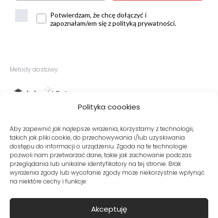
Potwierdzam, że chcę dołączyć i
zapoznałam/em się z polityką prywatności.
Metody dostawy:
Polityka coookies
Bezpieczne płatności:
Aby zapewnić jak najlepsze wrażenia, korzystamy z technologii,
takich jak pliki cookie, do przechowywania i/lub uzyskiwania
dostępu do informacji o urządzeniu. Zgoda na te technologie
pozwoli nam przetwarzać dane, takie jak zachowanie podczas
przeglądania lub unikalne identyfikatory na tej stronie. Brak
wyrażenia zgody lub wycofanie zgody może niekorzystnie wpłynąć
na niektóre cechy i funkcje.
© Copyright VITO VERGELIS® Sklep internetowy z odzieżą damską
Akceptuję