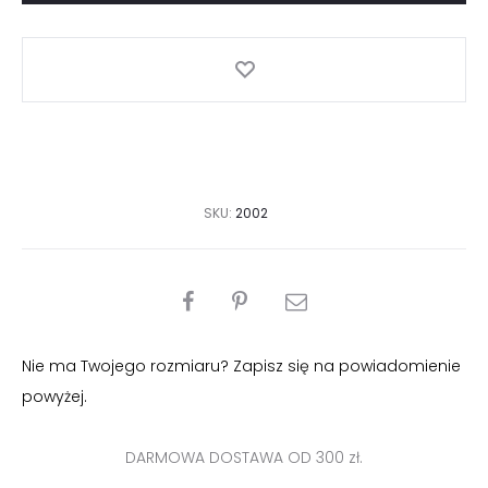
maksi
SKU:
2002
PODZIEL
SIĘ
Nie ma Twojego rozmiaru? Zapisz się na powiadomienie
powyżej.
DARMOWA DOSTAWA OD 300 zł.