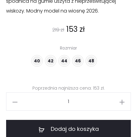
spódnica na gumie uszyta z nieprześwitującej
wiskozy. Modny model na wiosnę 2026.
Pierwotna
Aktualna
153
zł
219
zł
cena
cena
Rozmiar
wynosiła:
wynosi:
40
42
44
46
48
219 zł.
153 zł.
Poprzednia najniższa cena:
153
zł
.
ilość
Granatowa
spódnica
z
Dodaj do koszyka
wiskozy