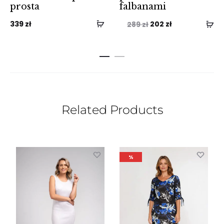
prosta
falbanami
Pierwotna
Aktualna
339
zł
202
zł
289
zł
cena
cena
wynosiła:
wynosi:
289 zł.
202 zł.
Related Products
%